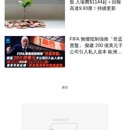
股 入場費$1144起＋回報
高達9.93厘！持續更新
FIFA 無懼抵制強推「世盃
賣盤」 擬建 200 億美元子
公司引入私人資本 歐洲足
協 55 國威脅杯葛所有賽事
恩芬天奴企硬：黃金機遇釋
放商業價值
廣告