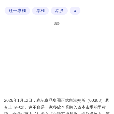
科
經一專欄
專欄
港股
o
技
職
廣告
場
生
活
時
事
專
欄
訂
閱
2026年1月12日，袁記食品集團正式向港交所（00388）遞
專
交上市申請。這不僅是一家餐飲企業踏入資本市場的里程
區