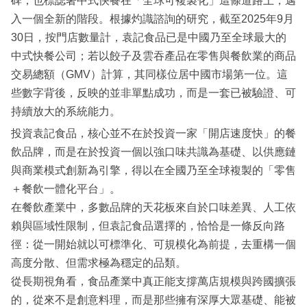
碑，也標誌著中式快餐在「全球可複製化」這條道路上，邁
入一個全新的階段。根據灼識諮詢的研究，截至2025年9月
30日，按門店數量計，袁記食品已是中國乃至全球最大的
中式快餐公司；若以餃子及雲吞產品在零售與餐飲業的商品
交易總額（GMV）計算，其同樣位居中國市場第一位。這
些數字背後，反映的並非單點成功，而是一套已被驗證、可
持續放大的系統能力。
投資袁記食品，核心並不在於投資一家「開店速度快」的餐
飲品牌，而是在於投資一個以強口味共識為基礎、以供應鏈
與商業模式創新為引擎，得以在全國乃至全球複製的「零售
＋餐飲一體化平台」。
在餐飲產業中，多數品牌的天花板來自於口味差異、人工依
賴與區域性限制，但袁記食品選擇的，恰恰是一條反向路
徑：從一開始就以可標準化、可規模化為前提，去重構一個
高度分散、但需求極為穩定的品類。
從長期視角看，食品產業中真正能支撐萬店規模與跨國擴張
的，從來不是創意料理，而是那些擁有深厚大眾基礎、能被