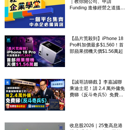
｜教你開公司、申請
Funding 進修經營之道搵大
錢！
【晶片荒殺到】iPhone 18
Pro料加價最多$1,560！首
部蘋果摺機天價$1.56萬起
【誠哥請睇戲 】李嘉誠聯
乘迪士尼！請 2.4 萬外傭免
費睇《反斗奇兵5》免費包
爆谷飲品 送埋獨家紀念品
收息股2026｜25隻高息港