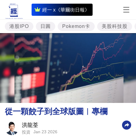
即
經一 x《華爾街日報》
時
財
港股IPO
日圓
Pokemon卡
美股科技股
經
專
題
投
資
樓
市
理
從一顆餃子到全球版圖︳專欄
財
商
洪龍荃
Jan 23 2026
投資
業