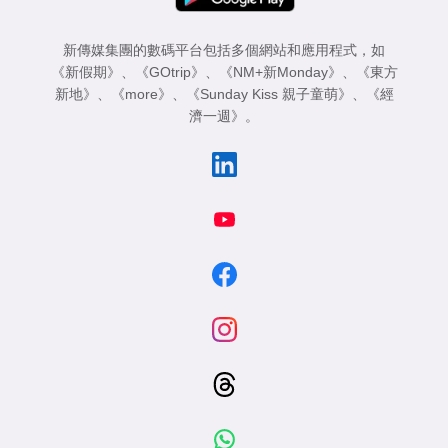
新傳媒集團的數碼平台包括多個網站和應用程式，如
《新假期》
、
《GOtrip》
、
《NM+新Monday》
、
《東方
新地》
、
《more》
、
《Sunday Kiss 親子童萌》
、
《經
濟一週》
。