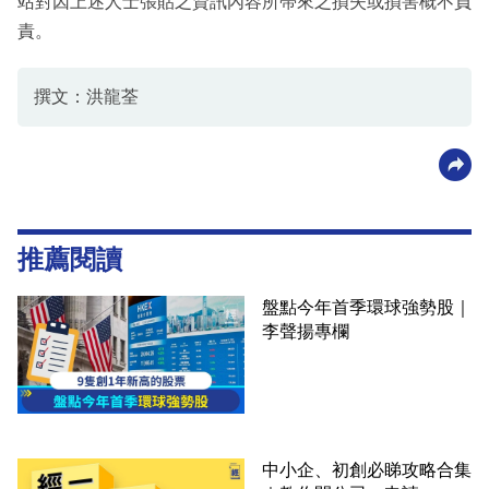
站對因上述人士張貼之資訊內容所帶來之損失或損害概不負
責。
撰文：洪龍荃
推薦閱讀
盤點今年首季環球強勢股｜
李聲揚專欄
中小企、初創必睇攻略合集