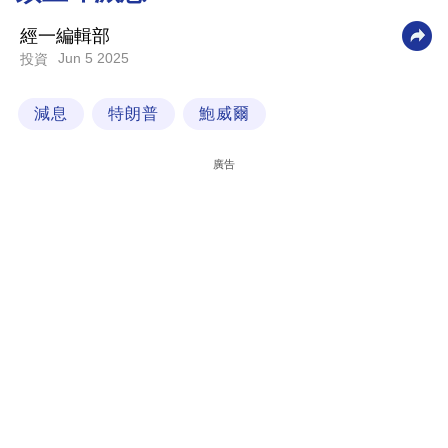
科
經一編輯部
技
Jun 5 2025
投資
職
減息
特朗普
鮑威爾
場
生
廣告
活
時
事
專
欄
訂
閱
專
區