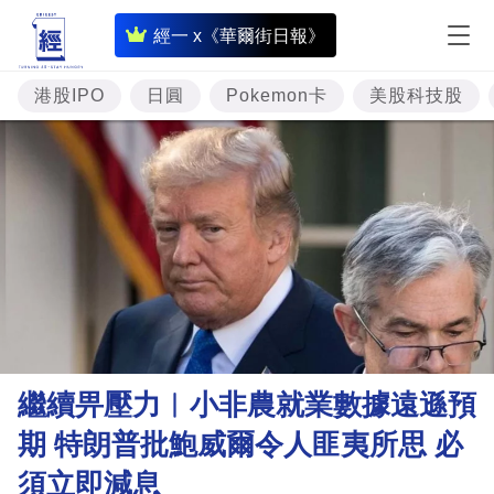
即
經一 x《華爾街日報》
時
財
港股IPO
日圓
Pokemon卡
美股科技股
經
專
題
投
資
樓
市
理
繼續畀壓力︳小非農就業數據遠遜預
財
期 特朗普批鮑威爾令人匪夷所思 必
商
須立即減息
業