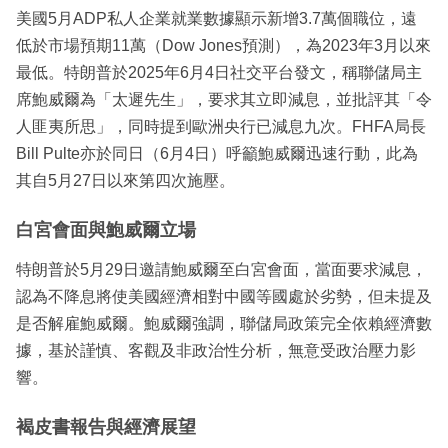
美國5月ADP私人企業就業數據顯示新增3.7萬個職位，遠
低於市場預期11萬（Dow Jones預測），為2023年3月以來
最低。特朗普於2025年6月4日社交平台發文，稱聯儲局主
席鮑威爾為「太遲先生」，要求其立即減息，並批評其「令
人匪夷所思」，同時提到歐洲央行已減息九次。FHFA局長
Bill Pulte亦於同日（6月4日）呼籲鮑威爾迅速行動，此為
其自5月27日以來第四次施壓。
白宮會面與鮑威爾立場
特朗普於5月29日邀請鮑威爾至白宮會面，當面要求減息，
認為不降息將使美國經濟相對中國等國處於劣勢，但未提及
是否解雇鮑威爾。鮑威爾強調，聯儲局政策完全依賴經濟數
據，基於謹慎、客觀及非政治性分析，無意受政治壓力影
響。
褐皮書報告與經濟展望