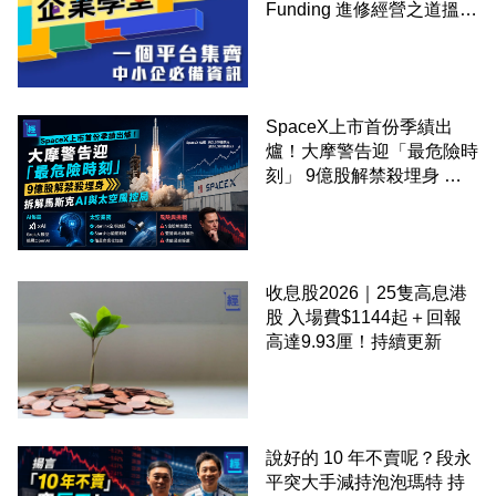
Funding 進修經營之道搵大
錢！
SpaceX上市首份季績出
爐！大摩警告迎「最危險時
刻」 9億股解禁殺埋身 拆
解馬斯克AI與太空風控局
收息股2026｜25隻高息港
股 入場費$1144起＋回報
高達9.93厘！持續更新
說好的 10 年不賣呢？段永
平突大手減持泡泡瑪特 持