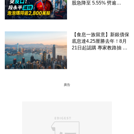
股急降至 5.55% 劈逾
2,800 萬股 4月才入局 上月
剛向網民派定心丸
【食息一族留意】新銀債保
底息達4.25厘勝去年！8月
21日起認購 專家教路抽 20
至 30 手 鎖定三年高息
廣告