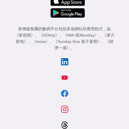
新傳媒集團的數碼平台包括多個網站和應用程式，如
《新假期》
、
《GOtrip》
、
《NM+新Monday》
、
《東方
新地》
、
《more》
、
《Sunday Kiss 親子童萌》
、
《經
濟一週》
。