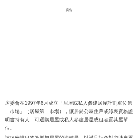
科
廣告
技
職
場
生
活
時
事
專
欄
房委會在1997年6月成立「居屋或私人參建居屋計劃單位第
訂
二巿場」（居屋第二巿場），讓居於公屋住戶或綠表資格證
閱
明書持有人，可選購居屋或私人參建居屋或租者置其屋單
專
位。
區
該項安排目的為增加居屋的流轉量，以滿足社會對資助自置