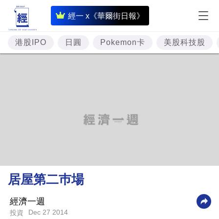
即
經一 x《華爾街日報》
時
財
港股IPO
日圓
Pokemon卡
美股科技股
經
專
題
投
資
樓
市
理
居屋第二巿場
財
商
經濟一週
Dec 27 2014
投資
業