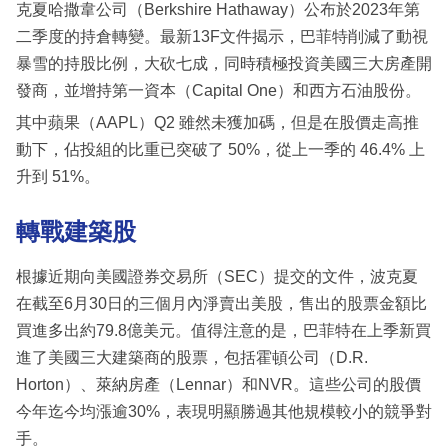
克夏哈撒韋公司（Berkshire Hathaway）公布於2023年第
二季度的持倉轉變。最新13F文件揭示，巴菲特削減了動視
暴雪的持股比例，大砍七成，同時積極投資美國三大房產開
發商，並增持第一資本（Capital One）和西方石油股份。
其中蘋果（AAPL）Q2 雖然未獲加碼，但是在股價走高推
動下，佔投組的比重已突破了 50%，從上一季的 46.4% 上
升到 51%。
轉戰建築股
根據近期向美國證券交易所（SEC）提交的文件，波克夏
在截至6月30日的三個月內淨賣出美股，售出的股票金額比
買進多出約79.8億美元。值得注意的是，巴菲特在上季新買
進了美國三大建築商的股票，包括霍頓公司（D.R.
Horton）、萊納房產（Lennar）和NVR。這些公司的股價
今年迄今均漲逾30%，表現明顯勝過其他規模較小的競爭對
手。