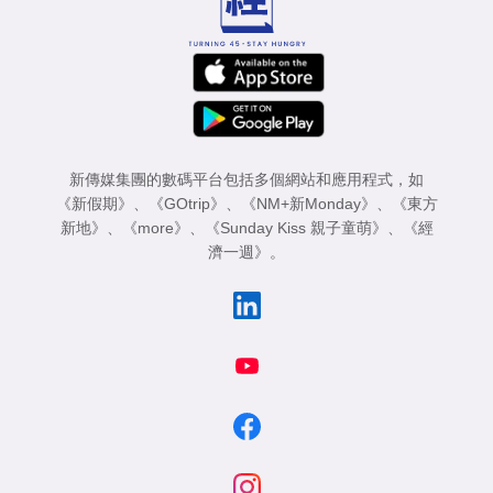
新傳媒集團的數碼平台包括多個網站和應用程式，如
《新假期》
、
《GOtrip》
、
《NM+新Monday》
、
《東方
新地》
、
《more》
、
《Sunday Kiss 親子童萌》
、
《經
濟一週》
。