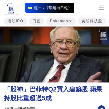
即
經一 x《華爾街日報》
時
財
港股IPO
日圓
Pokemon卡
美股科技股
經
專
題
投
資
樓
市
理
「股神」巴菲特Q2買入建築股 蘋果
財
持股比重超過5成
商
業