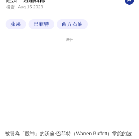
經濟一週編輯部
Aug 15 2023
投資
科
技
蘋果
巴菲特
西方石油
職
場
廣告
生
活
時
事
專
欄
訂
閱
專
被譽為「股神」的沃倫·巴菲特（Warren Buffett）掌舵的波
區