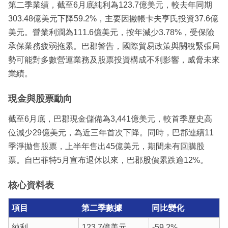
第二季業績，截至6月底純利為123.7億美元，較去年同期
303.48億美元下降59.2%，主要因撇帳卡夫亨氏投資37.6億
美元。營業利潤為111.6億美元，按年減少3.78%，受保險
承保業務疲弱拖累。巴郡警告，國際貿易政策與關稅緊張局
勢可能對多數營運業務及股票投資構成不利影響，威脅未來
業績。
現金與股票動向
截至6月底，巴郡現金儲備為3,441億美元，較首季歷史高
位減少29億美元，為近三年首次下降。同時，巴郡連續11
季淨拋售股票，上半年售出45億美元，期間未有回購股
票。自巴菲特5月宣布退休以來，巴郡股價累跌逾12%。
核心資料表
項目
第二季數據
同比變化
純利
123.7億美元
-59.2%