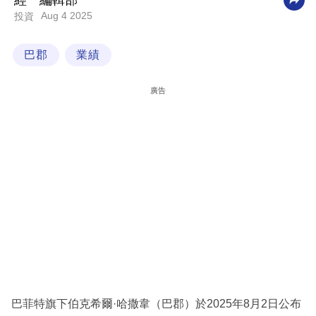
經一編輯部
Aug 4 2025
投資
科
技
巴郡
業績
職
場
廣告
生
活
時
事
專
欄
訂
閱
專
巴菲特旗下伯克希爾·哈撒韋（巴郡）於2025年8月2日公布
區