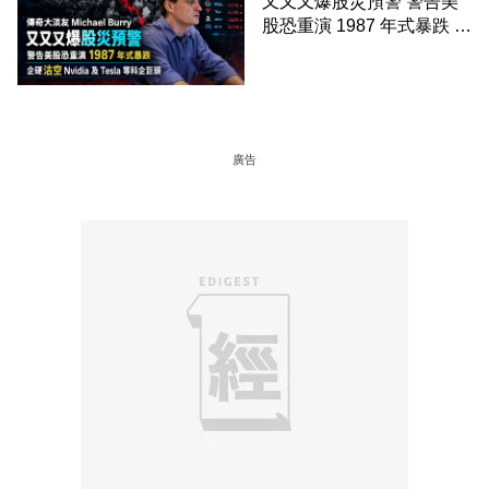
又又又爆股災預警 警告美
股恐重演 1987 年式暴跌 企
硬沽空 Nvidia 及 Tesla 等
科企巨頭
廣告