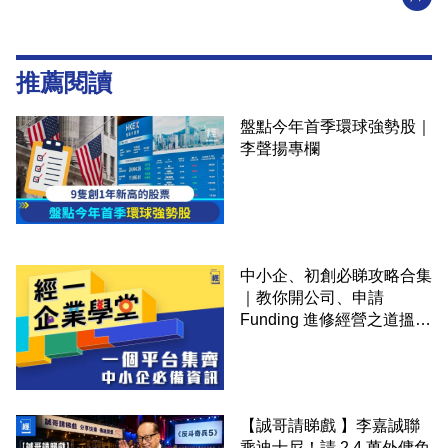
推薦閱讀
盤點今年首季環球強勢股｜
李聲揚專欄
中小企、初創必睇攻略合集
｜教你開公司、申請
Funding 進修經營之道搵大
錢！
【誠哥請睇戲 】李嘉誠聯
乘迪士尼！請 2.4 萬外傭免