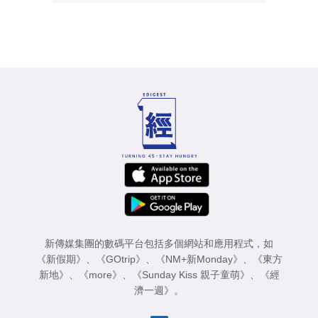
新傳媒集團的數碼平台包括多個網站和應用程式，如
《新假期》
、
《GOtrip》
、
《NM+新Monday》
、
《東方
新地》
、
《more》
、
《Sunday Kiss 親子童萌》
、
《經
濟一週》
。