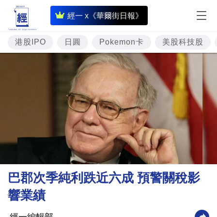
即
經一 x《華爾街日報》
時
財
港股IPO
日圓
Pokemon卡
美股科技股
經
專
題
投
資
樓
市
理
巴郡次季純利跌近六成 預警關稅影
財
響業績
商
業