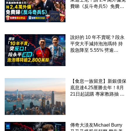
費睇《反斗奇兵5》免費包
爆谷飲品 送埋獨家紀念品
說好的 10 年不賣呢？段永
平突大手減持泡泡瑪特 持
股急降至 5.55% 劈逾
2,800 萬股 4月才入局 上月
剛向網民派定心丸
【食息一族留意】新銀債保
底息達4.25厘勝去年！8月
21日起認購 專家教路抽 20
至 30 手 鎖定三年高息
傳奇大淡友Michael Burry