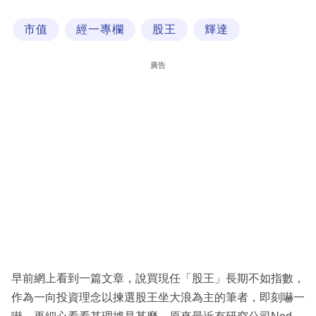
科
市值
經一專欄
股王
輝達
技
職
廣告
場
生
活
時
事
專
欄
訂
閱
早前網上看到一篇文章，說買現任「股王」長期不如指數，
專
作為一向投資理念以揀選股王坐大浪為主的筆者，即刻嚇一
區