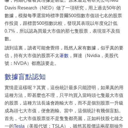
嚇，再細心看看其理據是甚麼。原來最近有研究公司Ned
Davis Research（NED）做了一項研究，用上過去50年的
數據，模擬每季選當時標準普爾500指數市值頭七名的股票
作投資，跟標普500指數比較，發現其表現以年度化計低
0.7%，所以認為買最大市值的那七隻股票，表現並不及指
數。
讀到這裏，讀者可能會覺得，既然人家有數據，似乎真的要
信，持有大市值的股票不太
著數
，輝達（Nvidia，美股代
號：NVDA）都應該要走。
數據盲點認知
實情是這樣呢？其實，這份統計最多只能證明，如果真的用
這種方法，即甚麼也不理，只平均買入當時頭七隻最大市值
的股票，這種方法長遠會跑輸大市，而不是個別股票一升級
成為頭七大市值，便會跑輸。當中，這個統計有幾個盲點。
首先，七大市值股票並不是隻隻都亮麗，正如科技股七雄之
一的
Tesla
（美股代號：TSLA），雖然其股價這兩星期抽升