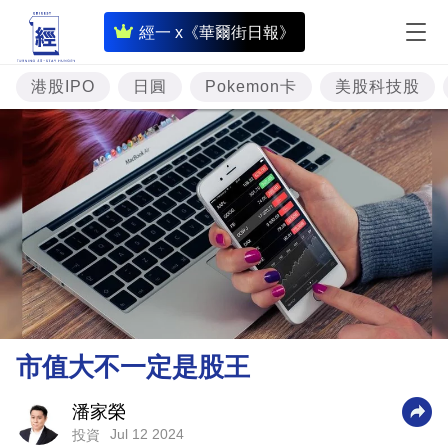
即
經一 x《華爾街日報》
時
財
港股IPO
日圓
Pokemon卡
美股科技股
經
專
題
投
資
樓
市
理
市值大不一定是股王
財
商
潘家榮
Jul 12 2024
投資
業