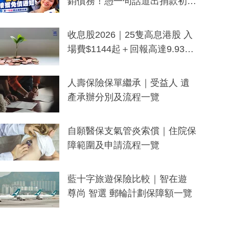
銷債務！憑一句話道出捐款初
衷：加州26萬人接獲免債通知、
一度被誤當詐騙手段
收息股2026｜25隻高息港股 入
場費$1144起＋回報高達9.93
厘！持續更新
人壽保險保單繼承｜受益人 遺
產承辦分別及流程一覽
自願醫保支氣管炎索償｜住院保
障範圍及申請流程一覽
藍十字旅遊保險比較｜智在遊
尊尚 智選 郵輪計劃保障額一覽