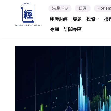
港股IPO
日圓
Poke
即時財經
專題
投資
樓
專欄
訂閱專區