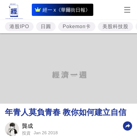
即
經一 x《華爾街日報》
時
財
港股IPO
日圓
Pokemon卡
美股科技股
經
專
題
投
資
樓
市
理
年青人莫負青春 教你如何建立自信
財
商
龔成
Jan 26 2018
投資
業