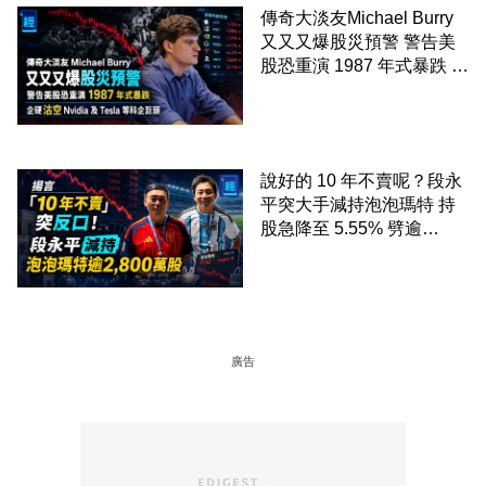
傳奇大淡友Michael Burry
又又又爆股災預警 警告美
股恐重演 1987 年式暴跌 企
硬沽空 Nvidia 及 Tesla 等
科企巨頭
說好的 10 年不賣呢？段永
平突大手減持泡泡瑪特 持
股急降至 5.55% 劈逾
2,800 萬股 4月才入局 上月
剛向網民派定心丸
廣告