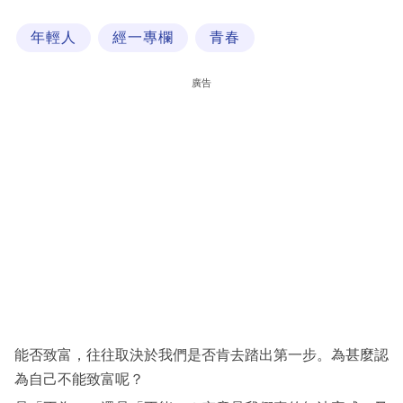
科
年輕人
經一專欄
青春
技
職
廣告
場
生
活
時
事
專
欄
訂
閱
能否致富，往往取決於我們是否肯去踏出第一步。為甚麼認
專
為自己不能致富呢？
區