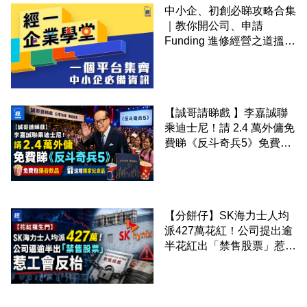
中小企、初創必睇攻略合集
｜教你開公司、申請
Funding 進修經營之道搵大
錢！
【誠哥請睇戲 】李嘉誠聯
乘迪士尼！請 2.4 萬外傭免
費睇《反斗奇兵5》免費包
爆谷飲品 送埋獨家紀念品
【分餅仔】SK海力士人均
派427萬花紅！公司提出逾
半花紅出「禁售股票」惹工
會反枱