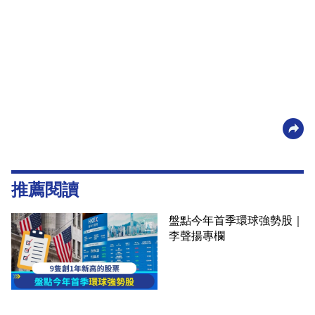
推薦閱讀
盤點今年首季環球強勢股｜
李聲揚專欄