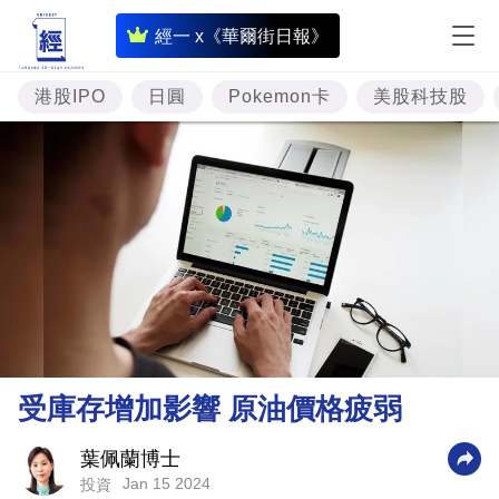
即
經一 x《華爾街日報》
時
財
港股IPO
日圓
Pokemon卡
美股科技股
經
專
題
投
資
樓
市
理
受庫存增加影響 原油價格疲弱
財
商
葉佩蘭博士
Jan 15 2024
投資
業