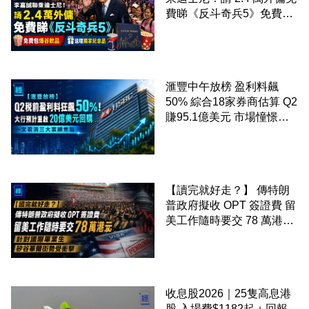
費睇《反斗奇兵5》免費包
爆谷飲品 送埋獨家紀念品
滙豐中午放榜 盈利料飆
50% 綜合18家券商估算 Q2
賺95.1億美元 市場憧憬重
啟20億美元回購 一文看清
三大業績焦點
【讀完就好走？】 傳特朗
普政府擬收 OPT 簽證費 留
美工作隨時要交 78 萬港元
針對國際畢業生 矽谷華爾
街勢受衝擊
收息股2026｜25隻高息港
股 入場費$1182起＋回報