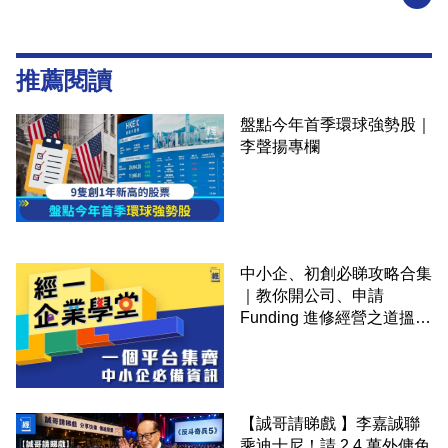
推薦閱讀
盤點今年首季環球強勢股｜
李聲揚專欄
中小企、初創必睇攻略合集
｜教你開公司、申請
Funding 進修經營之道搵大
錢！
【誠哥請睇戲 】李嘉誠聯
乘迪士尼！請 2.4 萬外傭免