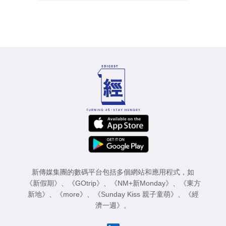
新傳媒集團的數碼平台包括多個網站和應用程式，如
《新假期》
、
《GOtrip》
、
《NM+新Monday》
、
《東方
新地》
、
《more》
、
《Sunday Kiss 親子童萌》
、
《經
濟一週》
。