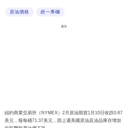
科
原油價格
經一專欄
技
職
廣告
場
生
活
時
事
專
欄
訂
閱
紐約商業交易所（NYMEX）2月原油期貨1月10日收跌0.87
專
美元，報每桶71.37美元，因上週美國原油及油品庫存增加
區