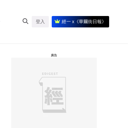
登入
經一 x《華爾街日報》
廣告