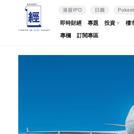
港股IPO
日圓
Poke
即時財經
專題
投資
樓
專欄
訂閱專區