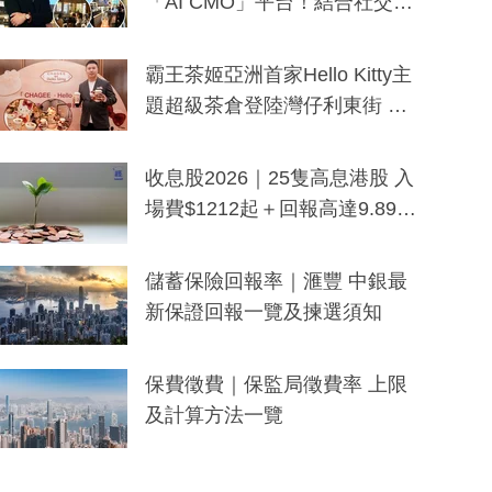
「AI CMO」平台！結合社交聆
聽與廣東話大模型 助中小企數
分鐘生成「貼地」宣傳短片
霸王茶姬亞洲首家Hello Kitty主
題超級茶倉登陸灣仔利東街 推
出首創「伯爵紅茶色」Hello Kitt
y及香港限定特調系列
收息股2026｜25隻高息港股 入
場費$1212起＋回報高達9.89
厘！持續更新
儲蓄保險回報率｜滙豐 中銀最
新保證回報一覽及揀選須知
保費徵費｜保監局徵費率 上限
及計算方法一覽