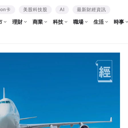
mon卡
美股科技股
AI
最新財經資訊
市
理財
商業
科技
職場
生活
時事