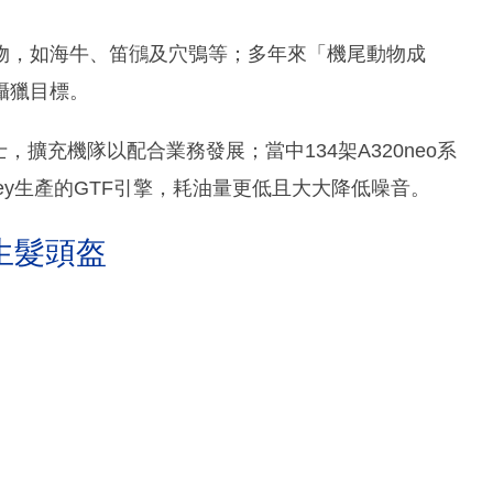
物，如海牛、笛鴴及穴鴞等；多年來「機尾動物成
攝獵目標。
，擴充機隊以配合業務發展；當中134架A320neo系
itney生產的GTF引擎，耗油量更低且大大降低噪音。
生髮頭盔