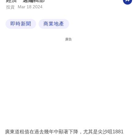
經濟一週編輯部
Mar 18 2024
投資
科
技
即時新聞
商業地產
職
場
廣告
生
活
時
事
專
欄
訂
閱
專
廣東道租值在過去幾年中顯著下降，尤其是尖沙咀1881
區