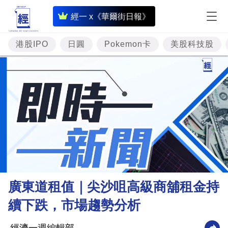
即
經一 x《華爾街日報》
時
財
港股IPO
日圓
Pokemon卡
美股科技股
經
專
題
投
資
樓
市
理
廣東道租值｜尖沙咀高級商舖租金持
財
續下跌，市場趨勢分析
商
業