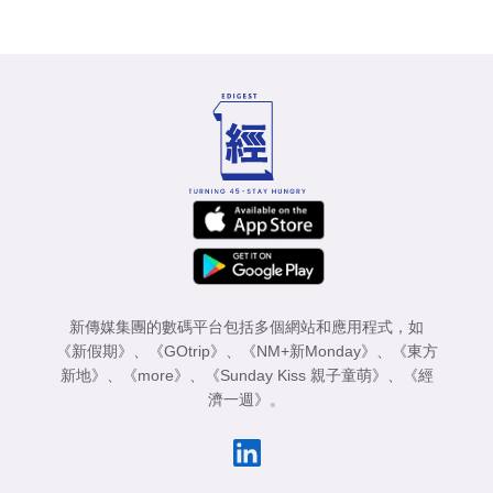
新傳媒集團的數碼平台包括多個網站和應用程式，如
《新假期》
、
《GOtrip》
、
《NM+新Monday》
、
《東方
新地》
、
《more》
、
《Sunday Kiss 親子童萌》
、
《經
濟一週》
。