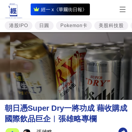
即
經一 x《華爾街日報》
時
財
港股IPO
日圓
Pokemon卡
美股科技股
經
專
題
投
資
樓
市
理
朝日憑Super Dry一將功成 藉收購成
財
國際飲品巨企︳張雄略專欄
商
業