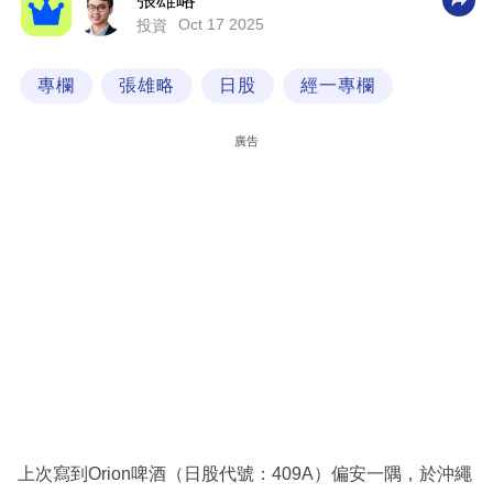
張雄略
Oct 17 2025
投資
科
技
專欄
張雄略
日股
經一專欄
職
場
廣告
生
活
時
事
專
欄
訂
閱
專
上次寫到Orion啤酒（日股代號：409A）偏安一隅，於沖繩
區