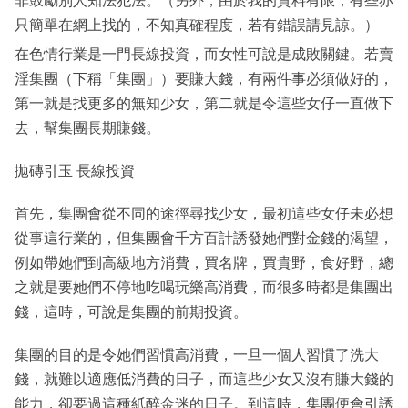
非鼓勵別人知法犯法。（另外，由於我的資料有限，有些亦
只簡單在網上找的，不知真確程度，若有錯誤請見諒。）
在色情行業是一門長線投資，而女性可說是成敗關鍵。若賣
淫集團（下稱「集團」）要賺大錢，有兩件事必須做好的，
第一就是找更多的無知少女，第二就是令這些女仔一直做下
去，幫集團長期賺錢。
拋磚引玉 長線投資
首先，集團會從不同的途徑尋找少女，最初這些女仔未必想
從事這行業的，但集團會千方百計誘發她們對金錢的渴望，
例如帶她們到高級地方消費，買名牌，買貴野，食好野，總
之就是要她們不停地吃喝玩樂高消費，而很多時都是集團出
錢，這時，可說是集團的前期投資。
集團的目的是令她們習慣高消費，一旦一個人習慣了洗大
錢，就難以適應低消費的日子，而這些少女又沒有賺大錢的
能力，卻要過這種紙醉金迷的日子。到這時，集團便會引誘