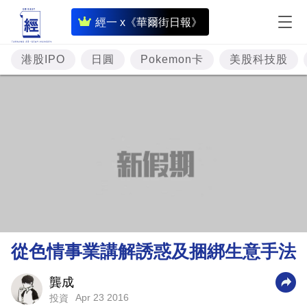
即
經一 x《華爾街日報》
時
財
港股IPO
日圓
Pokemon卡
美股科技股
經
專
題
投
資
樓
市
理
從色情事業講解誘惑及捆綁生意手法
財
商
龔成
Apr 23 2016
投資
業