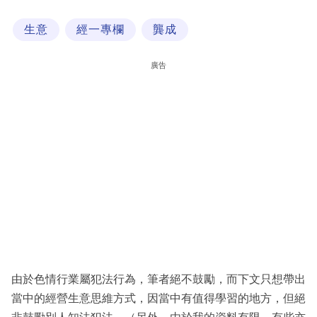
科
生意
經一專欄
龔成
技
職
廣告
場
生
活
時
事
專
欄
訂
閱
由於色情行業屬犯法行為，筆者絕不鼓勵，而下文只想帶出
專
當中的經營生意思維方式，因當中有值得學習的地方，但絕
區