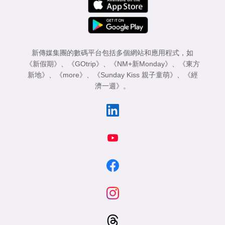
新傳媒集團的數碼平台包括多個網站和應用程式，如
《新假期》
、
《GOtrip》
、
《NM+新Monday》
、
《東方
新地》
、
《more》
、
《Sunday Kiss 親子童萌》
、
《經
濟一週》
。