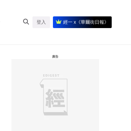
登入
經一 x《華爾街日報》
廣告