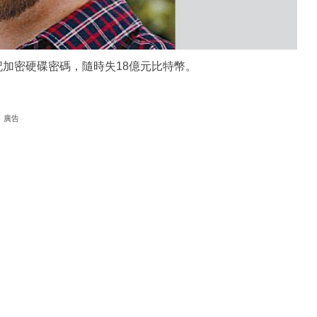
)，忘記加密硬碟密碼，隨時失18億元比特幣。
廣告