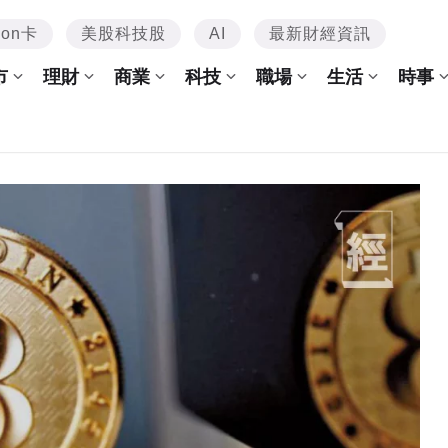
mon卡
美股科技股
AI
最新財經資訊
市
理財
商業
科技
職場
生活
時事