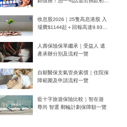
銷債務！憑一句話道出捐款初
衷：加州26萬人接獲免債通知、
一度被誤當詐騙手段
收息股2026｜25隻高息港股 入
場費$1144起＋回報高達9.93
厘！持續更新
人壽保險保單繼承｜受益人 遺
產承辦分別及流程一覽
自願醫保支氣管炎索償｜住院保
障範圍及申請流程一覽
藍十字旅遊保險比較｜智在遊
尊尚 智選 郵輪計劃保障額一覽