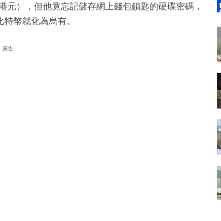
8.7億港元），但他竟忘記儲存網上錢包鎖匙的硬碟密碼，
比特幣就化為烏有。
廣告