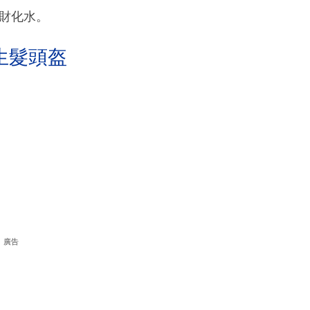
見財化水。
生髮頭盔
廣告