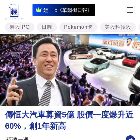
即
經一 x《華爾街日報》
時
財
港股IPO
日圓
Pokemon卡
美股科技股
經
專
題
投
資
樓
市
理
傳恒大汽車募資5億 股價一度爆升近
財
60%，創1年新高
商
業