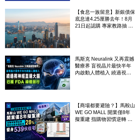
【食息一族留意】新銀債保
底息達4.25厘勝去年！8月
21日起認購 專家教路抽 20
至 30 手 鎖定三年高息
馬斯克 Neuralink 又再震撼
醫療界 盲視晶片最快半年
內啟動人體植入 繞過視神
經直連大腦 已獲 FDA 綠燈
放行
【商場都要避險？】馬鞍山
WE GO MALL 開業僅8年
擬重建 指購物習慣逆轉 餐
飲出租率暴跌至 28% 變身
539伙住宅