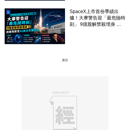
SpaceX上市首份季績出
爐！大摩警告迎「最危險時
刻」 9億股解禁殺埋身 拆
解馬斯克AI與太空風控局
廣告