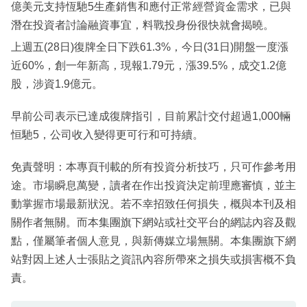
億美元支持恆馳5生產銷售和應付正常經營資金需求，已與
潛在投資者討論融資事宜，料戰投身份很快就會揭曉。
上週五(28日)復牌全日下跌61.3%，今日(31日)開盤一度漲
近60%，創一年新高，現報1.79元，漲39.5%，成交1.2億
股，涉資1.9億元。
早前公司表示已達成復牌指引，目前累計交付超過1,000輛
恒馳5，公司收入變得更可行和可持續。
免責聲明：本專頁刊載的所有投資分析技巧，只可作參考用
途。市場瞬息萬變，讀者在作出投資決定前理應審慎，並主
動掌握市場最新狀況。若不幸招致任何損失，概與本刊及相
關作者無關。而本集團旗下網站或社交平台的網誌內容及觀
點，僅屬筆者個人意見，與新傳媒立場無關。本集團旗下網
站對因上述人士張貼之資訊內容所帶來之損失或損害概不負
責。