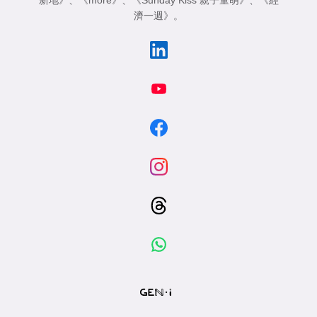
濟一週》
。