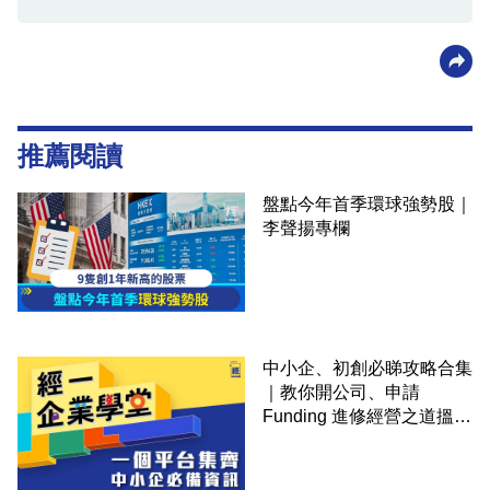
推薦閱讀
盤點今年首季環球強勢股｜
李聲揚專欄
中小企、初創必睇攻略合集
｜教你開公司、申請
Funding 進修經營之道搵大
錢！