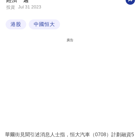
經濟一週
Jul 31 2023
投資
科
技
港股
中國恒大
職
場
廣告
生
活
時
事
專
欄
訂
閱
專
華爾街見聞引述消息人士指，恒大汽車（0708）計劃融資5
區