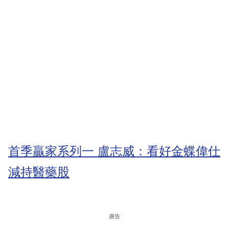
首季贏家系列一 盧志威：看好金蝶偉仕
減持醫藥股
廣告