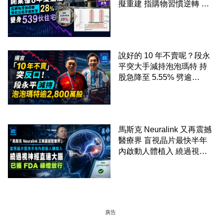
擬重建 指購物習慣逆轉 餐
飲出租率暴跌至 28% 變身
539伙住宅
說好的 10 年不賣呢？段永
平突大手減持泡泡瑪特 持
股急降至 5.55% 劈逾
2,800 萬股 4月才入局 上月
剛向網民派定心丸
馬斯克 Neuralink 又再震撼
醫療界 盲視晶片最快半年
內啟動人體植入 繞過視神
經直連大腦 已獲 FDA 綠燈
放行
廣告