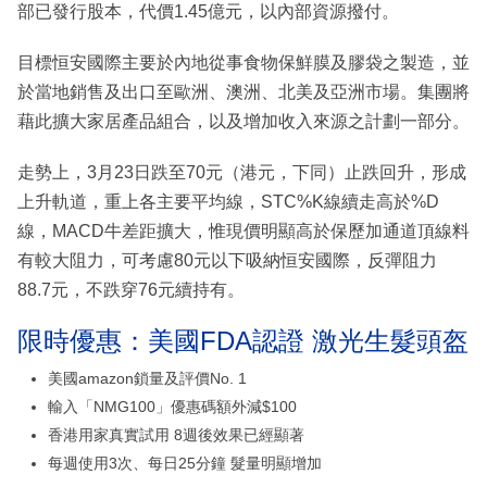
部已發行股本，代價1.45億元，以內部資源撥付。
目標恒安國際主要於內地從事食物保鮮膜及膠袋之製造，並
於當地銷售及出口至歐洲、澳洲、北美及亞洲市場。集團將
藉此擴大家居產品組合，以及增加收入來源之計劃一部分。
走勢上，3月23日跌至70元（港元，下同）止跌回升，形成
上升軌道，重上各主要平均線，STC%K線續走高於%D
線，MACD牛差距擴大，惟現價明顯高於保歷加通道頂線料
有較大阻力，可考慮80元以下吸納恒安國際，反彈阻力
88.7元，不跌穿76元續持有。
限時優惠：美國FDA認證 激光生髮頭盔
美國amazon鎖量及評價No. 1
輸入「NMG100」優惠碼額外減$100
香港用家真實試用 8週後效果已經顯著
每週使用3次、每日25分鐘 髮量明顯增加