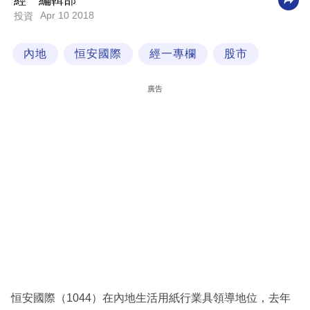
經一編輯部
Apr 10 2018
投資
科
技
內地
恒安國際
經一專欄
股市
職
場
廣告
生
活
時
事
專
欄
訂
閱
專
恒安國際（1044）在內地生活用紙行業具領導地位，去年
區