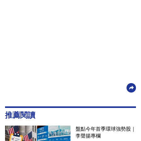
推薦閱讀
盤點今年首季環球強勢股｜
李聲揚專欄