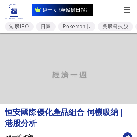
即
經一 x《華爾街日報》
時
財
港股IPO
日圓
Pokemon卡
美股科技股
經
專
題
投
資
樓
市
理
恒安國際優化產品組合 伺機吸納 |
財
港股分析
商
業