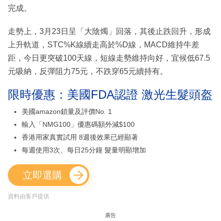
完成。
走勢上，3月23日呈「大陰燭」回落，其後止跌回升，形成
上升軌道，STC%K線續走高於%D線，MACD維持牛差
距，今日更突破100天線，短線走勢維持向好，宜候低67.5
元吸納，反彈阻力75元，不跌穿65元續持有。
限時優惠：美國FDA認證 激光生髮頭盔
美國amazon鎖量及評價No. 1
輸入「NMG100」優惠碼額外減$100
香港用家真實試用 8週後效果已經顯著
每週使用3次、每日25分鐘 髮量明顯增加
立即選購
資料由客戶提供
廣告