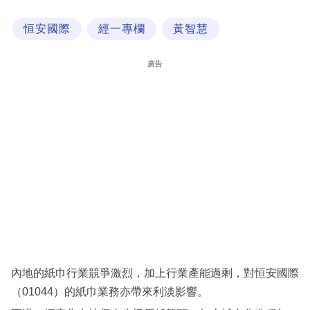
科
恒安國際
經一專欄
黃智慧
技
職
廣告
場
生
活
時
事
專
欄
訂
閱
內地的紙巾行業競爭激烈，加上行業產能過剩，對恒安國際
專
（01044）的紙巾業務亦帶來利淡影響。
區