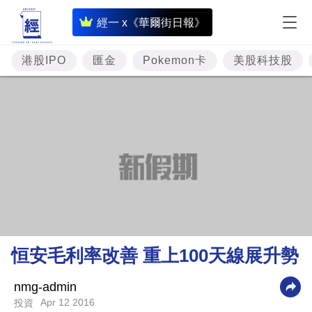
即
經一 x《華爾街日報》
時
財
港股IPO
匯金
Pokemon卡
美股科技股
經
專
題
投
資
樓
市
理
恒安毛利率改善 重上100天線展升勢
財
商
nmg-admin
Apr 12 2016
投資
業