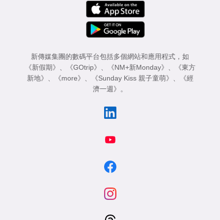
新傳媒集團的數碼平台包括多個網站和應用程式，如
《新假期》
、
《GOtrip》
、
《NM+新Monday》
、
《東方
新地》
、
《more》
、
《Sunday Kiss 親子童萌》
、
《經
濟一週》
。