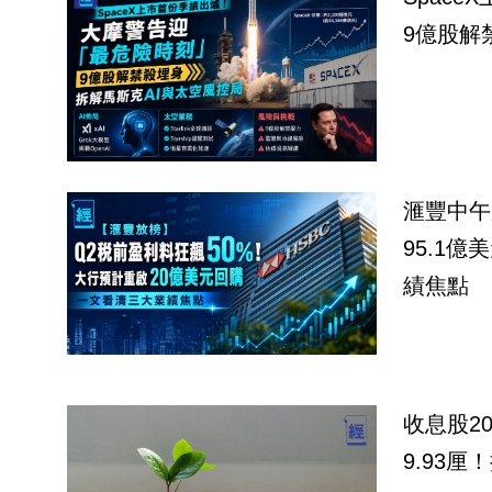
9億股解
滙豐中午
95.1
績焦點
收息股2
9.93厘