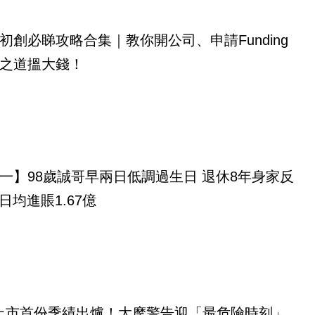
初創必睇攻略合集｜教你開公司、申請Funding
之道搵大錢！
一】98歲誠哥早兩日低調過生日 退休8年身家反
 日均進賬1.67億
eX上市首份季績出爐！大摩警告迎「最危險時刻」