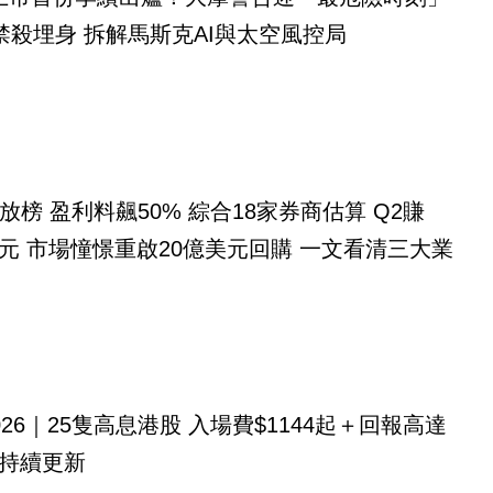
禁殺埋身 拆解馬斯克AI與太空風控局
放榜 盈利料飆50% 綜合18家券商估算 Q2賺
億美元 市場憧憬重啟20億美元回購 一文看清三大業
026｜25隻高息港股 入場費$1144起＋回報高達
！持續更新