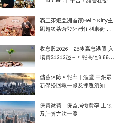
「AI CMO」平台！結合社交聆
聽與廣東話大模型 助中小企數
分鐘生成「貼地」宣傳短片
霸王茶姬亞洲首家Hello Kitty主
題超級茶倉登陸灣仔利東街 推
出首創「伯爵紅茶色」Hello Kitt
y及香港限定特調系列
收息股2026｜25隻高息港股 入
場費$1212起＋回報高達9.89
厘！持續更新
儲蓄保險回報率｜滙豐 中銀最
新保證回報一覽及揀選須知
保費徵費｜保監局徵費率 上限
及計算方法一覽