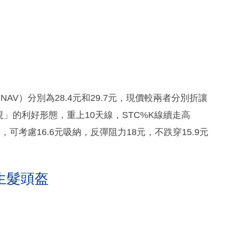
V）分別為28.4元和29.7元，現價較兩者分別折讓
光初現」的利好形態，重上10天線，STC%K線續走高
可考慮16.6元吸納，反彈阻力18元，不跌穿15.9元
生髮頭盔