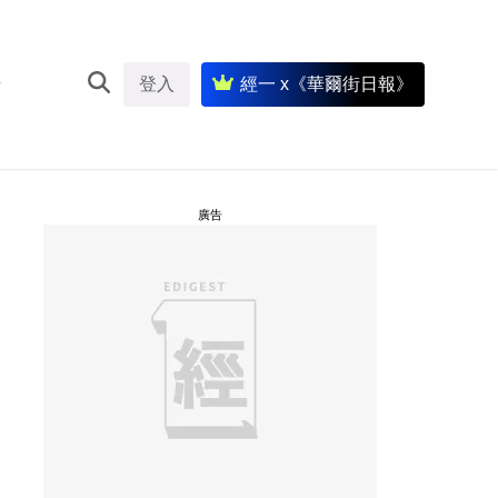
登入
經一 x《華爾街日報》
廣告