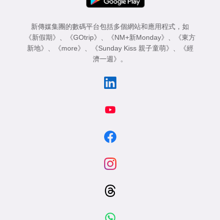
新傳媒集團的數碼平台包括多個網站和應用程式，如
《新假期》
、
《GOtrip》
、
《NM+新Monday》
、
《東方
新地》
、
《more》
、
《Sunday Kiss 親子童萌》
、
《經
濟一週》
。