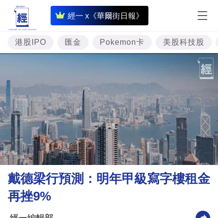
即
經一 x《華爾街日報》
時
財
港股IPO
匯金
Pokemon卡
美股科技股
經
專
題
投
資
樓
市
理
戴德梁行預測：明年甲級寫字樓租金
財
再挫9%
商
業