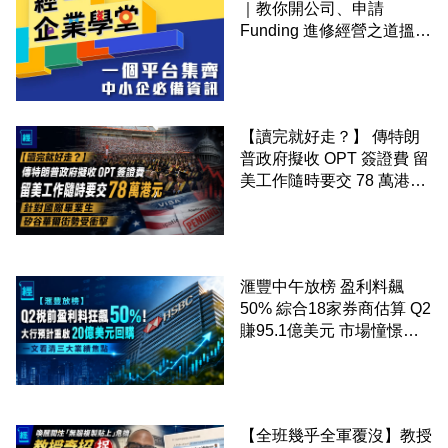
｜教你開公司、申請
Funding 進修經營之道搵大
錢！
【讀完就好走？】 傳特朗
普政府擬收 OPT 簽證費 留
美工作隨時要交 78 萬港元
針對國際畢業生 矽谷華爾
街勢受衝擊
滙豐中午放榜 盈利料飆
50% 綜合18家券商估算 Q2
賺95.1億美元 市場憧憬重
啟20億美元回購 一文看清
三大業績焦點
【全班幾乎全軍覆沒】教授