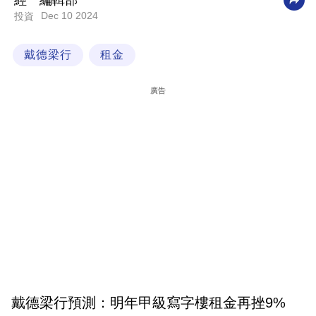
經一編輯部
Dec 10 2024
投資
科
技
戴德梁行
租金
職
場
廣告
生
活
時
事
專
欄
訂
閱
專
戴德梁行預測：明年甲級寫字樓租金再挫9%
區