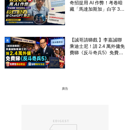
奇招捉用 AI 作弊！考卷暗
藏「馬達加斯加」白字 35
學生 32 人抄 ChatGPT 斷
正
【誠哥請睇戲 】李嘉誠聯
乘迪士尼！請 2.4 萬外傭免
費睇《反斗奇兵5》免費包
爆谷飲品 送埋獨家紀念品
廣告