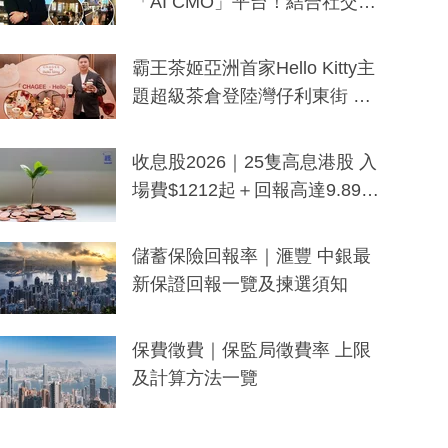
「AI CMO」平台！結合社交聆
聽與廣東話大模型 助中小企數
分鐘生成「貼地」宣傳短片
霸王茶姬亞洲首家Hello Kitty主
題超級茶倉登陸灣仔利東街 推
出首創「伯爵紅茶色」Hello Kitt
y及香港限定特調系列
收息股2026｜25隻高息港股 入
場費$1212起＋回報高達9.89
厘！持續更新
儲蓄保險回報率｜滙豐 中銀最
新保證回報一覽及揀選須知
保費徵費｜保監局徵費率 上限
及計算方法一覽