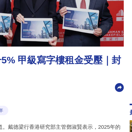
升5% 甲級寫字樓租金受壓｜封
年
。戴德梁行香港研究部主管鄧淑賢表示，2025年的