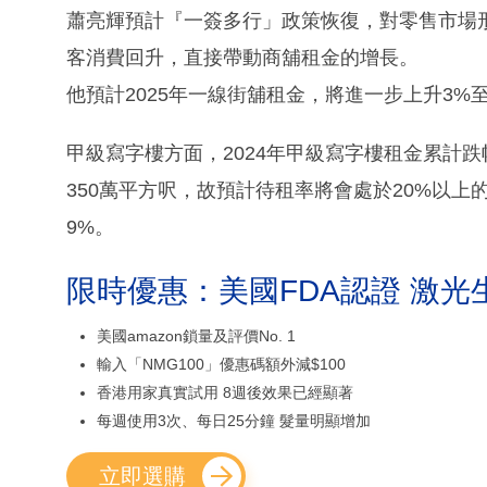
蕭亮輝預計『一簽多行」政策恢復，對零售市場
客消費回升，直接帶動商舖租金的增長。
他預計2025年一線街舖租金，將進一步上升3%至
甲級寫字樓方面，2024年甲級寫字樓租金累計跌幅
350萬平方呎，故預計待租率將會處於20%以上
9%。
限時優惠：美國FDA認證 激光
美國amazon鎖量及評價No. 1
輸入「NMG100」優惠碼額外減$100
香港用家真實試用 8週後效果已經顯著
每週使用3次、每日25分鐘 髮量明顯增加
立即選購