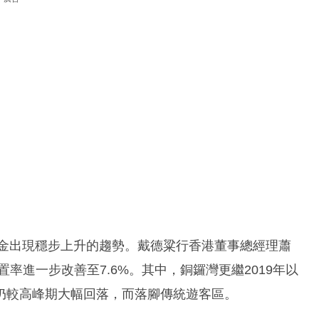
租金出現穩步上升的趨勢。戴德粱行香港董事總經理蕭
率進一步改善至7.6%。其中，銅鑼灣更繼2019年以
仍較高峰期大幅回落，而落腳傳統遊客區。