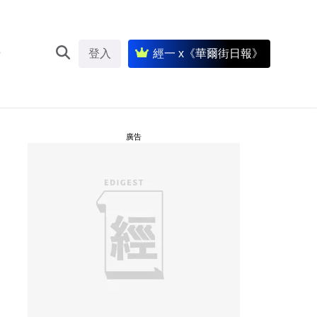
登入
經一 x《華爾街日報》
廣告