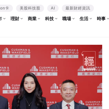
mon卡
美股科技股
AI
最新財經資訊
市
理財
商業
科技
職場
生活
時事