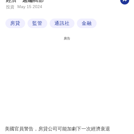
經濟一週編輯部
May 15 2024
投資
科
技
房貸
監管
通訊社
金融
職
場
廣告
生
活
時
事
專
欄
訂
閱
專
美國官員警告，房貸公司可能加劇下一次經濟衰退
區