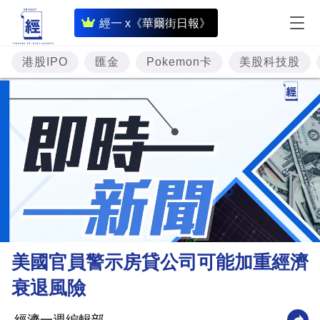
即
經一 x《華爾街日報》
時
財
港股IPO
匯金
Pokemon卡
美股科技股
經
專
題
投
資
樓
市
理
美國官員警示房貸公司可能加重經濟
財
衰退風險
商
業