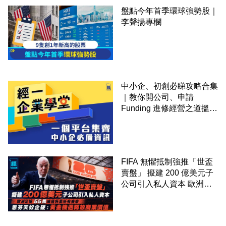
盤點今年首季環球強勢股｜
李聲揚專欄
中小企、初創必睇攻略合集
｜教你開公司、申請
Funding 進修經營之道搵大
錢！
FIFA 無懼抵制強推「世盃
賣盤」 擬建 200 億美元子
公司引入私人資本 歐洲足
協 55 國威脅杯葛所有賽事
恩芬天奴企硬：黃金機遇釋
放商業價值