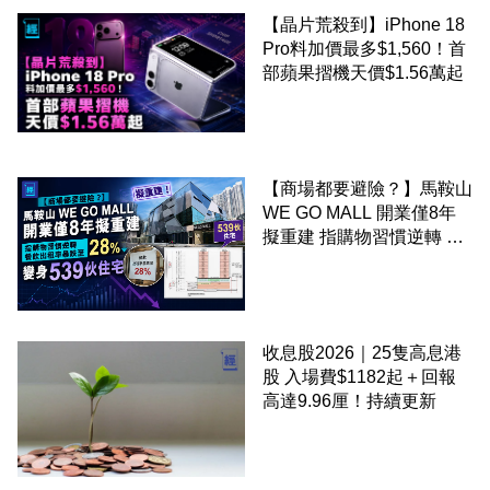
【晶片荒殺到】iPhone 18
Pro料加價最多$1,560！首
部蘋果摺機天價$1.56萬起
【商場都要避險？】馬鞍山
WE GO MALL 開業僅8年
擬重建 指購物習慣逆轉 餐
飲出租率暴跌至 28% 變身
539伙住宅
收息股2026｜25隻高息港
股 入場費$1182起＋回報
高達9.96厘！持續更新