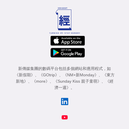
新傳媒集團的數碼平台包括多個網站和應用程式，如
《新假期》
、
《GOtrip》
、
《NM+新Monday》
、
《東方
新地》
、
《more》
、
《Sunday Kiss 親子童萌》
、
《經
濟一週》
。