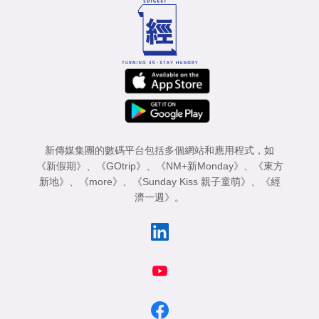
新傳媒集團的數碼平台包括多個網站和應用程式，如
《新假期》
、
《GOtrip》
、
《NM+新Monday》
、
《東方
新地》
、
《more》
、
《Sunday Kiss 親子童萌》
、
《經
濟一週》
。