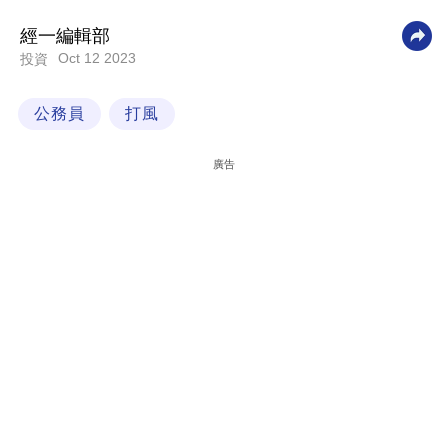
科
經一編輯部
技
Oct 12 2023
投資
職
公務員
打風
場
生
廣告
活
時
事
專
欄
訂
閱
專
區