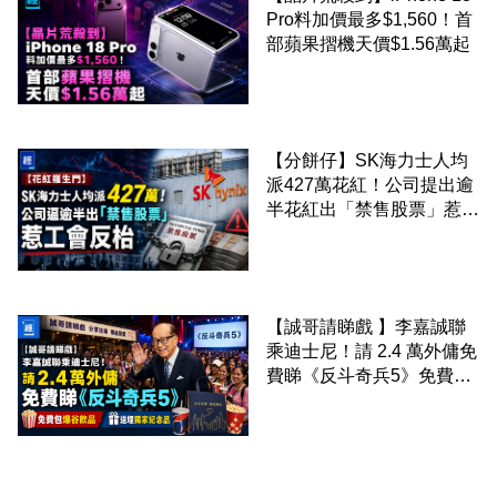
Pro料加價最多$1,560！首
部蘋果摺機天價$1.56萬起
【分餅仔】SK海力士人均
派427萬花紅！公司提出逾
半花紅出「禁售股票」惹工
會反枱
【誠哥請睇戲 】李嘉誠聯
乘迪士尼！請 2.4 萬外傭免
費睇《反斗奇兵5》免費包
爆谷飲品 送埋獨家紀念品