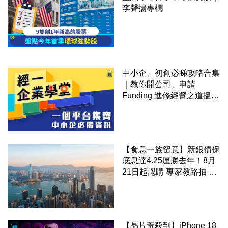
李聲揚專欄
中小企、初創必睇攻略合集
｜教你開公司、申請
Funding 進修經營之道搵大
錢！
【食息一族留意】新銀債保
底息達4.25厘勝去年！8月
21日起認購 專家教路抽 20
至 30 手 鎖定三年高息
【晶片荒殺到】iPhone 18