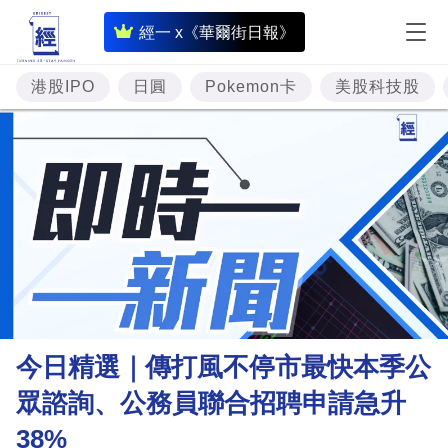
即
經一 x《華爾街日報》
時
財
港股IPO
日圓
Pokemon卡
美股科技股
經
專
題
投
資
樓
市
理
今日精選｜傳打風不停市最快本季公
財
眾諮詢、公務員聯合招聘申請急升
商
38%
業