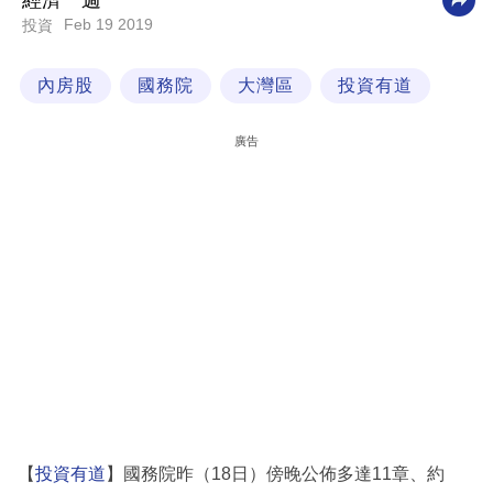
經濟一週
Feb 19 2019
投資
科
技
內房股
國務院
大灣區
投資有道
職
場
廣告
生
活
時
事
專
欄
訂
閱
專
【
投資有道
】國務院昨（18日）傍晚公佈多達11章、約
區