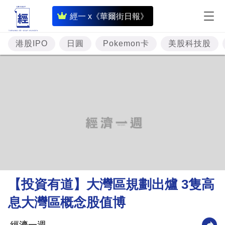
即
經一 x《華爾街日報》
時
財
港股IPO
日圓
Pokemon卡
美股科技股
經
專
題
投
資
樓
市
理
【投資有道】大灣區規劃出爐 3隻高
財
息大灣區概念股值博
商
業