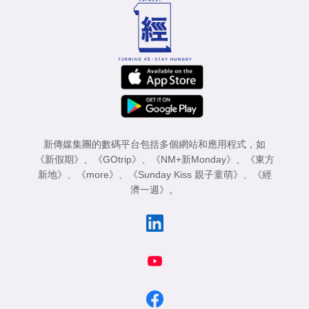
新傳媒集團的數碼平台包括多個網站和應用程式，如
《新假期》
、
《GOtrip》
、
《NM+新Monday》
、
《東方
新地》
、
《more》
、
《Sunday Kiss 親子童萌》
、
《經
濟一週》
。