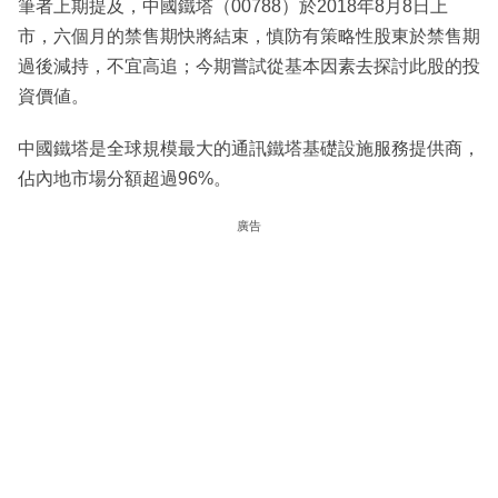
筆者上期提及，中國鐵塔（00788）於2018年8月8日上
市，六個月的禁售期快將結束，慎防有策略性股東於禁售期
過後減持，不宜高追；今期嘗試從基本因素去探討此股的投
資價値。
中國鐵塔是全球規模最大的通訊鐵塔基礎設施服務提供商，
佔內地市場分額超過96%。
廣告