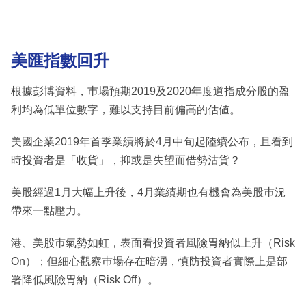
美匯指數回升
根據彭博資料，巿場預期2019及2020年度道指成分股的盈
利均為低單位數字，難以支持目前偏高的估値。
美國企業2019年首季業績將於4月中旬起陸續公布，且看到
時投資者是「收貨」，抑或是失望而借勢沽貨？
美股經過1月大幅上升後，4月業績期也有機會為美股巿況
帶來一點壓力。
港、美股巿氣勢如虹，表面看投資者風險胃納似上升（Risk
On）；但細心觀察巿場存在暗湧，慎防投資者實際上是部
署降低風險胃納（Risk Off）。