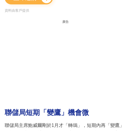
資料由客戶提供
廣告
聯儲局短期「變鷹」機會微
聯儲局主席鮑威爾剛於1月才「轉鴿」，短期內再「變鷹」