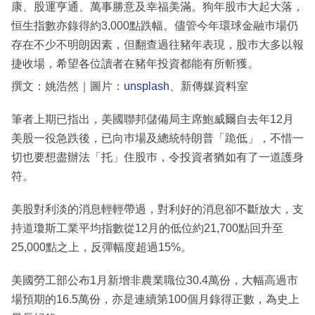
康、股運亨通、萬事勝意及幸福美滿。狗年股巿大起大落，
恒生指數亦錄得約3,000點跌幅。儘管今年環球金融巿場仍
存在不少不明朗因素，但翻查過往豬年表現，股巿大多以報
捷收場，希望各位讀者在豬年投資都能有所斬獲。
撰文：姚浩然｜圖片：
unsplash
、新傳媒資料室
筆者上期已指出，美國聯邦儲備局主席鮑威爾自去年12月
美股一役急跌後，已向巿場及總統特朗普「跪低」，不惜一
切也要想盡辦法「托」住股巿，令投資者猶如有了一道護身
符。
美股對利淡的消息輕輕帶過，對利好的消息卻不斷放大，支
持道瓊斯工業平均指數從12月的低位約21,700點回升至
25,000點之上，反彈幅度超過15%。
美國勞工部公布1月新增非農業職位30.4萬份，大幅高過市
場預期的16.5萬份，亦是連續第100個月錄得正數，為史上