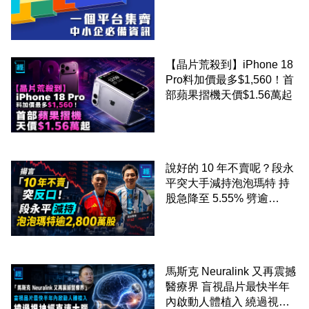
錢！
【晶片荒殺到】iPhone 18
Pro料加價最多$1,560！首
部蘋果摺機天價$1.56萬起
說好的 10 年不賣呢？段永
平突大手減持泡泡瑪特 持
股急降至 5.55% 劈逾
2,800 萬股 4月才入局 上月
剛向網民派定心丸
馬斯克 Neuralink 又再震撼
醫療界 盲視晶片最快半年
內啟動人體植入 繞過視神