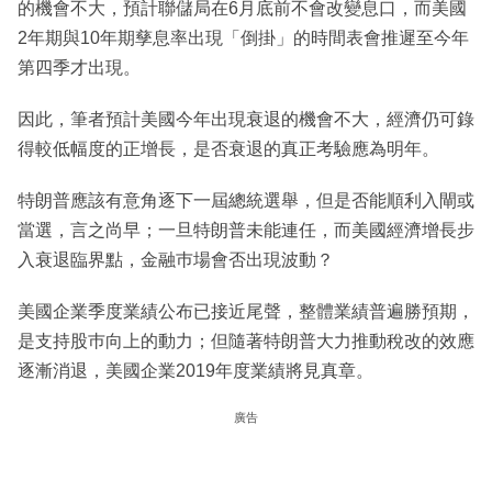
的機會不大，預計聯儲局在6月底前不會改變息口，而美國
2年期與10年期孳息率出現「倒掛」的時間表會推遲至今年
第四季才出現。
因此，筆者預計美國今年出現衰退的機會不大，經濟仍可錄
得較低幅度的正增長，是否衰退的真正考驗應為明年。
特朗普應該有意角逐下一屆總統選舉，但是否能順利入閘或
當選，言之尚早；一旦特朗普未能連任，而美國經濟增長步
入衰退臨界點，金融巿場會否出現波動？
美國企業季度業績公布已接近尾聲，整體業績普遍勝預期，
是支持股巿向上的動力；但隨著特朗普大力推動稅改的效應
逐漸消退，美國企業2019年度業績將見真章。
廣告