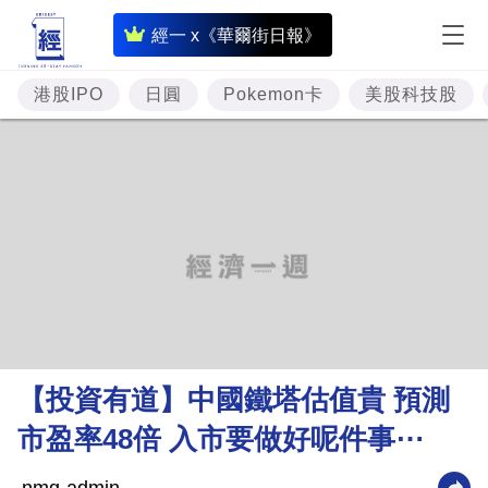
即
經一 x《華爾街日報》
時
財
港股IPO
日圓
Pokemon卡
美股科技股
經
專
題
投
資
樓
市
理
【投資有道】中國鐵塔估值貴 預測
財
市盈率48倍 入市要做好呢件事⋯
商
業