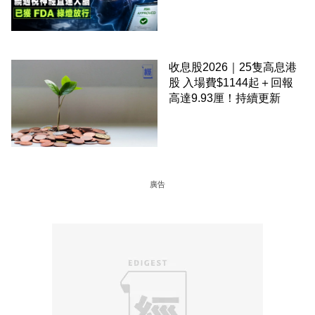
經直連大腦 已獲 FDA 綠燈
放行
收息股2026｜25隻高息港
股 入場費$1144起＋回報
高達9.93厘！持續更新
廣告