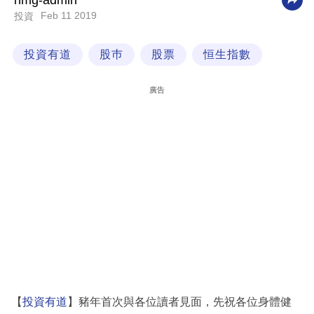
nmg-admin
Feb 11 2019
投資
科
技
投資有道
股巿
股票
恒生指數
職
場
廣告
生
活
時
事
專
欄
訂
閱
專
【
投資有道
】豬年首次與各位讀者見面，先祝各位身體健
區