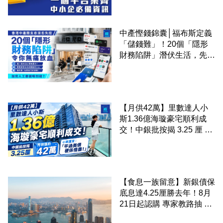
中產慳錢錦囊│福布斯定義
「儲錢難」！20個「隱形
財務陷阱」潛伏生活，先買
後付仲衰過借錢？
【月供42萬】里數達人小
斯1.36億海璇豪宅順利成
交！中銀批按揭 3.25 厘 小
斯直言「平過美債梗係借
盡」
【食息一族留意】新銀債保
底息達4.25厘勝去年！8月
21日起認購 專家教路抽 20
至 30 手 鎖定三年高息