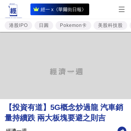
即
經一 x《華爾街日報》
時
財
港股IPO
日圓
Pokemon卡
美股科技股
經
專
題
投
資
樓
市
理
【投資有道】5G概念炒過龍 汽車銷
財
量持續跌 兩大板塊要避之則吉
商
業