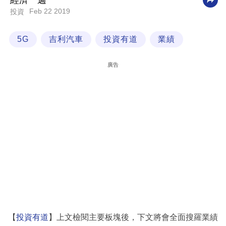
經濟一週
Feb 22 2019
投資
科
技
5G
吉利汽車
投資有道
業績
職
場
廣告
生
活
時
事
專
欄
訂
閱
專
【
投資有道
】上文檢閱主要板塊後，下文將會全面搜羅業績
區