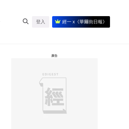
登入
經一 x《華爾街日報》
廣告