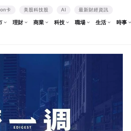
mon卡
美股科技股
AI
最新財經資訊
市
理財
商業
科技
職場
生活
時事