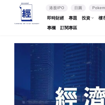
港股IPO
日圓
Poke
即時財經
專題
投資
樓
專欄
訂閱專區