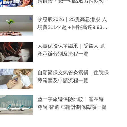
銷債務！憑一句話道出捐款初
衷：加州26萬人接獲免債通知、
一度被誤當詐騙手段
收息股2026｜25隻高息港股 入
場費$1144起＋回報高達9.93
厘！持續更新
人壽保險保單繼承｜受益人 遺
產承辦分別及流程一覽
自願醫保支氣管炎索償｜住院保
障範圍及申請流程一覽
藍十字旅遊保險比較｜智在遊
尊尚 智選 郵輪計劃保障額一覽