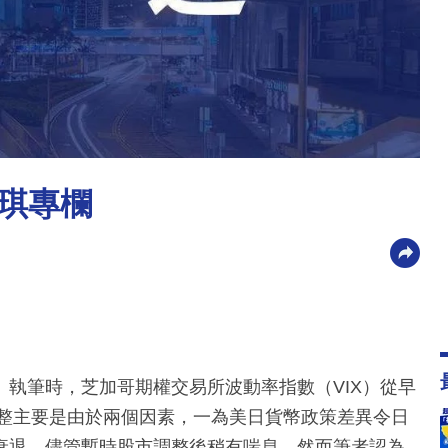
琪專欄
執筆時，芝加哥期權交易所波動率指數（VIX）從早
調整主要是由於兩個因素，一為美日貨幣政策差異令日
衰退。儘管暫時股市調整後稍有喘息，然而筆者認為