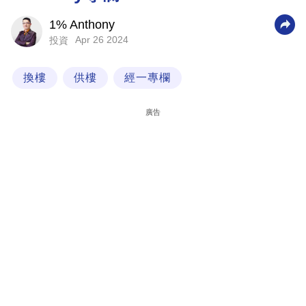
科
1% Anthony
技
Apr 26 2024
投資
職
換樓
供樓
經一專欄
場
生
廣告
活
時
事
專
欄
訂
閱
專
區