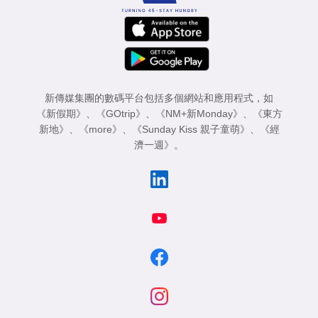
新傳媒集團的數碼平台包括多個網站和應用程式，如
《新假期》
、
《GOtrip》
、
《NM+新Monday》
、
《東方
新地》
、
《more》
、
《Sunday Kiss 親子童萌》
、
《經
濟一週》
。