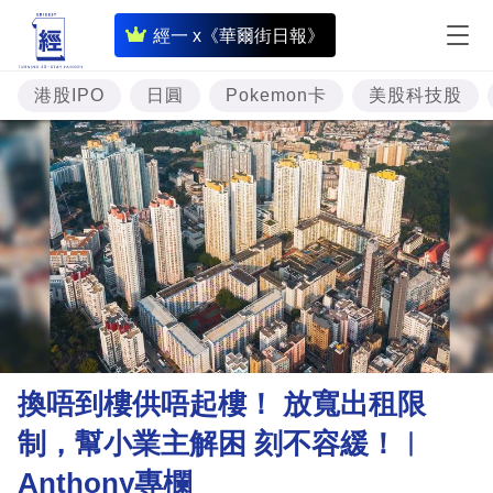
即
經一 x《華爾街日報》
時
財
港股IPO
日圓
Pokemon卡
美股科技股
經
專
題
投
資
樓
市
理
換唔到樓供唔起樓！ 放寬出租限
財
制，幫小業主解困 刻不容緩！︳
商
Anthony專欄
業