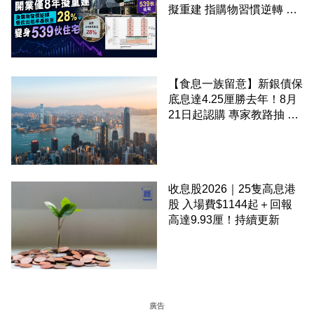
擬重建 指購物習慣逆轉 餐
飲出租率暴跌至 28% 變身
539伙住宅
【食息一族留意】新銀債保
底息達4.25厘勝去年！8月
21日起認購 專家教路抽 20
至 30 手 鎖定三年高息
收息股2026｜25隻高息港
股 入場費$1144起＋回報
高達9.93厘！持續更新
廣告