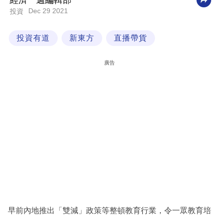
經濟一週編輯部
Dec 29 2021
投資
科
技
投資有道
新東方
直播帶貨
職
場
廣告
生
活
時
事
專
欄
訂
閱
專
早前內地推出「雙減」政策等整頓教育行業，令一眾教育培
區