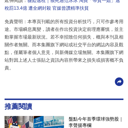
延伸閱讀：
薇婭逃稅｜狼死過范冰冰 淘寶「帶貨一姐」逃
稅罰13.4億 遭全網封殺 官媒曾讚精準扶貧
免責聲明：本專頁刊載的所有投資分析技巧，只可作參考用
途。市場瞬息萬變，讀者在作出投資決定前理應審慎，並主
動掌握市場最新狀況。若不幸招致任何損失，概與本刊及相
關作者無關。而本集團旗下網站或社交平台的網誌內容及觀
點，僅屬筆者個人意見，與新傳媒立場無關。本集團旗下網
站對因上述人士張貼之資訊內容所帶來之損失或損害概不負
責。
推薦閱讀
盤點今年首季環球強勢股｜
李聲揚專欄