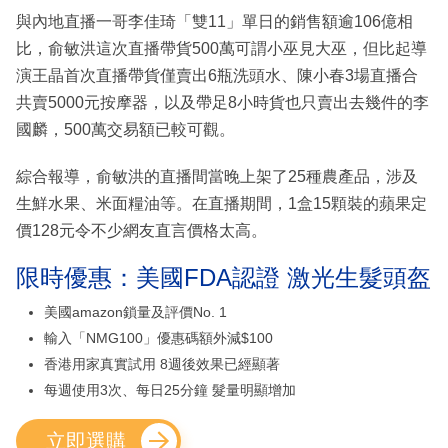
與內地直播一哥李佳琦「雙11」單日的銷售額逾106億相
比，俞敏洪這次直播帶貨500萬可謂小巫見大巫，但比起導
演王晶首次直播帶貨僅賣出6瓶洗頭水、陳小春3場直播合
共賣5000元按摩器，以及帶足8小時貨也只賣出去幾件的李
國麟，500萬交易額已較可觀。
綜合報導，俞敏洪的直播間當晚上架了25種農產品，涉及
生鮮水果、米面糧油等。在直播期間，1盒15顆裝的蘋果定
價128元令不少網友直言價格太高。
限時優惠：美國FDA認證 激光生髮頭盔
美國amazon鎖量及評價No. 1
輸入「NMG100」優惠碼額外減$100
香港用家真實試用 8週後效果已經顯著
每週使用3次、每日25分鐘 髮量明顯增加
立即選購