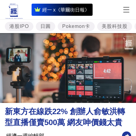
即
經一 x《華爾街日報》
時
財
港股IPO
日圓
Pokemon卡
美股科技股
經
專
題
投
資
樓
市
理
新東方在線跌22% 創辦人俞敏洪轉
財
型直播僅賣500萬 網友呻價錢太貴
商
業