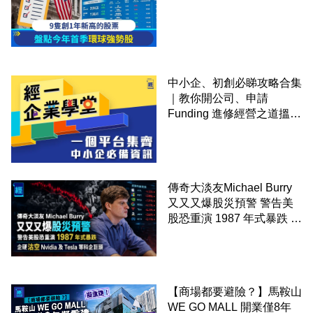
中小企、初創必睇攻略合集
｜教你開公司、申請
Funding 進修經營之道搵大
錢！
傳奇大淡友Michael Burry
又又又爆股災預警 警告美
股恐重演 1987 年式暴跌 企
硬沽空 Nvidia 及 Tesla 等
科企巨頭
【商場都要避險？】馬鞍山
WE GO MALL 開業僅8年