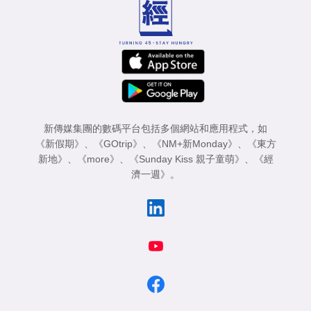
新傳媒集團的數碼平台包括多個網站和應用程式，如
《新假期》
、
《GOtrip》
、
《NM+新Monday》
、
《東方
新地》
、
《more》
、
《Sunday Kiss 親子童萌》
、
《經
濟一週》
。