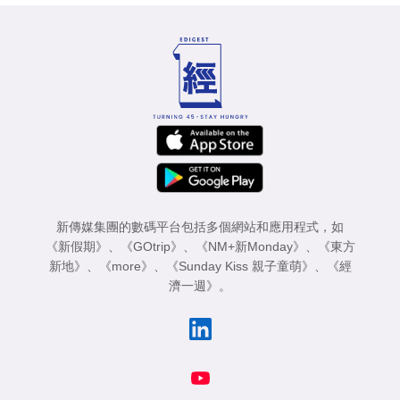
新傳媒集團的數碼平台包括多個網站和應用程式，如
《新假期》
、
《GOtrip》
、
《NM+新Monday》
、
《東方
新地》
、
《more》
、
《Sunday Kiss 親子童萌》
、
《經
濟一週》
。