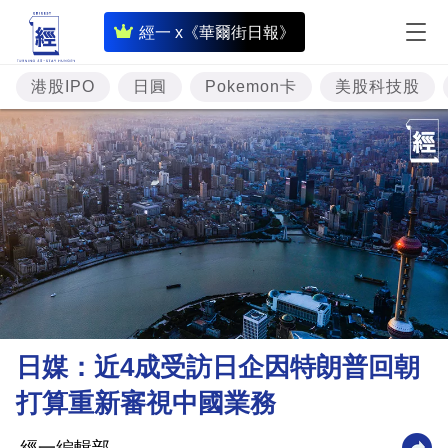
即
經一 x《華爾街日報》
時
財
港股IPO
日圓
Pokemon卡
美股科技股
經
專
題
投
資
樓
市
理
日媒：近4成受訪日企因特朗普回朝
財
打算重新審視中國業務
商
業