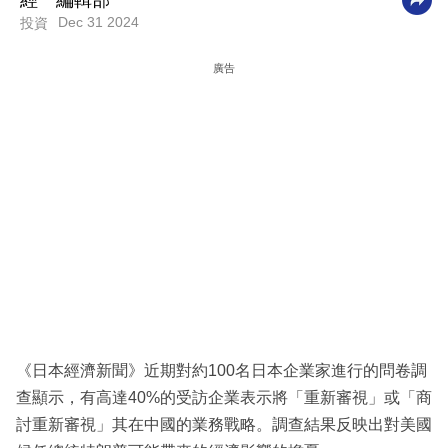
經一編輯部
Dec 31 2024
投資
科
技
廣告
職
場
生
活
時
事
專
欄
訂
《日本經濟新聞》近期對約100名日本企業家進行的問卷調
閱
查顯示，有高達40%的受訪企業表示將「重新審視」或「商
專
討重新審視」其在中國的業務戰略。調查結果反映出對美國
區