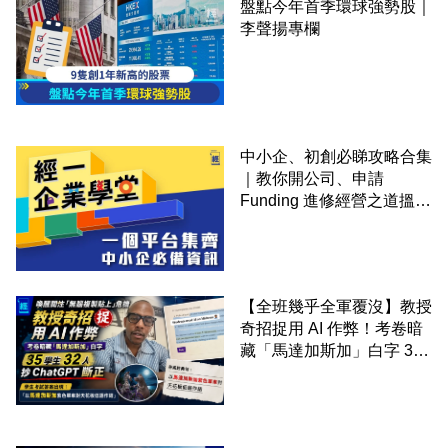
盤點今年首季環球強勢股｜
李聲揚專欄
中小企、初創必睇攻略合集
｜教你開公司、申請
Funding 進修經營之道搵大
錢！
【全班幾乎全軍覆沒】教授
奇招捉用 AI 作弊！考卷暗
藏「馬達加斯加」白字 35
學生 32 人抄 ChatGPT 斷
正