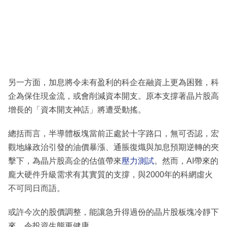
另一方面，加息將令未有盈利的科企在融資上更為困難，科
企為保住現金流，或會削減資本開支。原本支撐著晶片股高
增長的「資本開支神話」將遭受動搖。
總括而言，半導體板塊當前正處於十字路口，無可否認，宏
觀地緣政治引發的油價暴漲、通脹復熾與加息預期逆轉的夾
擊下，為晶片股高企的估值帶來
壓力測試
。然而，AI帶來的
龐大硬件升級需求有其實質的支撐，與2000年的科網虛火
不可同日而語。
或許今次的股價調整，能讓急升得過份的晶片股板塊冷靜下
來，令投資生態更健康。