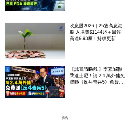
經直連大腦 已獲 FDA 綠燈
放行
收息股2026｜25隻高息港
股 入場費$1144起＋回報
高達9.93厘！持續更新
【誠哥請睇戲 】李嘉誠聯
乘迪士尼！請 2.4 萬外傭免
費睇《反斗奇兵5》免費包
爆谷飲品 送埋獨家紀念品
廣告