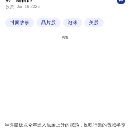
經一編輯部
Jun 16 2026
投資
科
技
封面故事
晶片股
泡沫
美股
職
場
廣告
生
活
時
事
專
欄
訂
閱
專
半導體板塊今年進入瘋癲上升的狀態，反映行業的費城半導
區