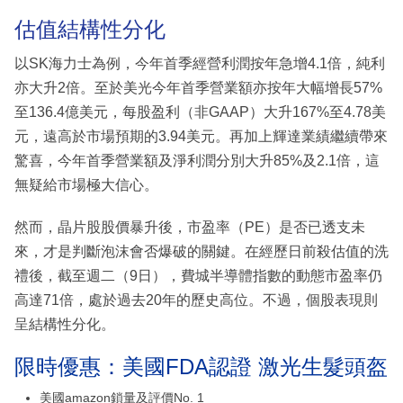
估值結構性分化
以SK海力士為例，今年首季經營利潤按年急增4.1倍，純利
亦大升2倍。至於美光今年首季營業額亦按年大幅增長57%
至136.4億美元，每股盈利（非GAAP）大升167%至4.78美
元，遠高於市場預期的3.94美元。再加上輝達業績繼續帶來
驚喜，今年首季營業額及淨利潤分別大升85%及2.1倍，這
無疑給市場極大信心。
然而，晶片股股價暴升後，市盈率（PE）是否已透支未
來，才是判斷泡沫會否爆破的關鍵。在經歷日前殺估值的洗
禮後，截至週二（9日），費城半導體指數的動態市盈率仍
高達71倍，處於過去20年的歷史高位。不過，個股表現則
呈結構性分化。
限時優惠：美國FDA認證 激光生髮頭盔
美國amazon鎖量及評價No. 1