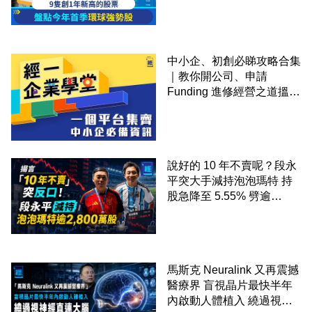
中小企、初創必睇攻略合集
｜教你開公司、申請
Funding 進修經營之道搵大
錢！
說好的 10 年不賣呢？段永
平突大手減持泡泡瑪特 持
股急降至 5.55% 劈逾
2,800 萬股 4月才入局 上月
剛向網民派定心丸
馬斯克 Neuralink 又再震撼
醫療界 盲視晶片最快半年
內啟動人體植入 繞過視神