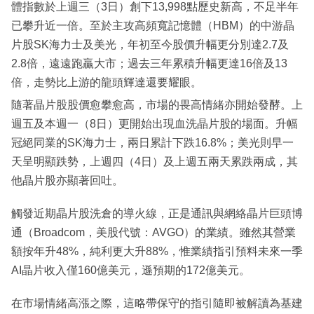
體指數於上週三（3日）創下13,998點歷史新高，不足半年
已攀升近一倍。至於主攻高頻寬記憶體（HBM）的中游晶
片股SK海力士及美光，年初至今股價升幅更分別達2.7及
2.8倍，遠遠跑贏大市；過去三年累積升幅更達16倍及13
倍，走勢比上游的龍頭輝達還要耀眼。
隨著晶片股股價愈攀愈高，市場的畏高情緒亦開始發酵。上
週五及本週一（8日）更開始出現血洗晶片股的場面。升幅
冠絕同業的SK海力士，兩日累計下跌16.8%；美光則早一
天呈明顯跌勢，上週四（4日）及上週五兩天累跌兩成，其
他晶片股亦顯著回吐。
觸發近期晶片股洗倉的導火線，正是通訊與網絡晶片巨頭博
通（Broadcom，美股代號：AVGO）的業績。雖然其營業
額按年升48%，純利更大升88%，惟業績指引預料未來一季
AI晶片收入僅160億美元，遜預期的172億美元。
在市場情緒高漲之際，這略帶保守的指引隨即被解讀為基建