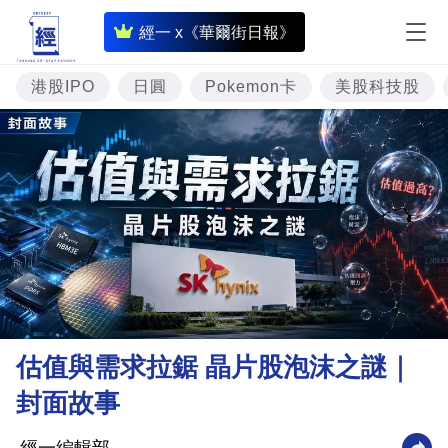
即
經一 x《華爾街日報》
時
財
港股IPO
日圓
Pokemon卡
美股科技股
經
專
題
投
資
樓
市
理
估值與需求拉鋸 晶片股泡沫之謎｜
財
封面故事
商
業