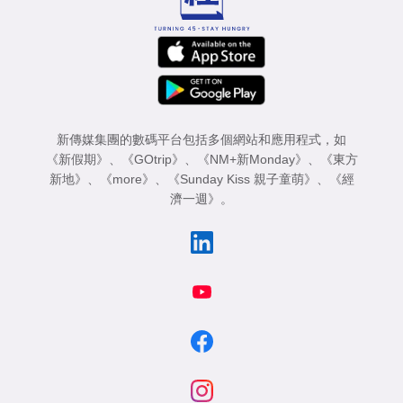
新傳媒集團的數碼平台包括多個網站和應用程式，如
《新假期》
、
《GOtrip》
、
《NM+新Monday》
、
《東方
新地》
、
《more》
、
《Sunday Kiss 親子童萌》
、
《經
濟一週》
。