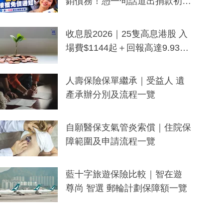
銷債務！憑一句話道出捐款初
衷：加州26萬人接獲免債通知、
一度被誤當詐騙手段
收息股2026｜25隻高息港股 入
場費$1144起＋回報高達9.93
厘！持續更新
人壽保險保單繼承｜受益人 遺
產承辦分別及流程一覽
自願醫保支氣管炎索償｜住院保
障範圍及申請流程一覽
藍十字旅遊保險比較｜智在遊
尊尚 智選 郵輪計劃保障額一覽