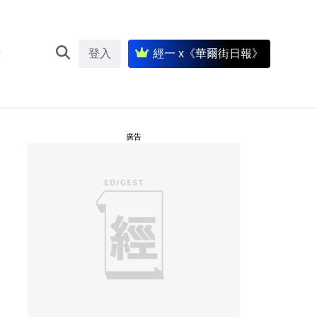
登入
經一 x《華爾街日報》
廣告