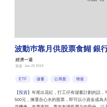
波動巿靠月供股票食餬 銀
經濟一週
Jan 25 2019
投資
ETF
儲蓄
公用股
增值
【
投資
】年尾出花紅，打工仔有儲蓄計劃的話，
500元，揀選合心水的股票，即可以小資金成為
資機會。有專家指，專攻有增長潛力的股份，以