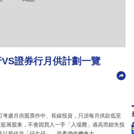
行VS證券行月供計劃一覽
可考慮月供股票作中、長線投資，只須每月供款低至
大藍籌股東，不會因買入一手「入場費」過高而錯失投
及以股代息「仔生仔」，資產增值機會大。