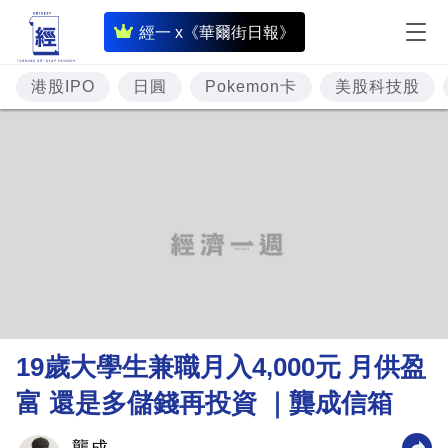
即
經一 x《華爾街日報》
時
財
港股IPO
日圓
Pokemon卡
美股科技股
經
專
題
投
資
樓
市
理
19歲大學生兼職月入4,000元 月供盈
財
富 還是多儲錢再投資 ｜龔成信箱
商
業