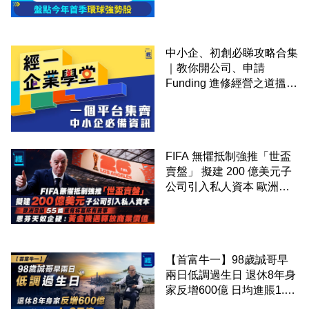
中小企、初創必睇攻略合集
｜教你開公司、申請
Funding 進修經營之道搵大
錢！
FIFA 無懼抵制強推「世盃
賣盤」 擬建 200 億美元子
公司引入私人資本 歐洲足
協 55 國威脅杯葛所有賽事
恩芬天奴企硬：黃金機遇釋
放商業價值
【首富牛一】98歲誠哥早
兩日低調過生日 退休8年身
家反增600億 日均進賬1.67
億