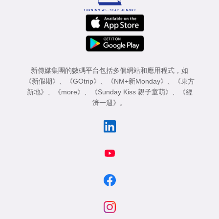
新傳媒集團的數碼平台包括多個網站和應用程式，如
《新假期》
、
《GOtrip》
、
《NM+新Monday》
、
《東方
新地》
、
《more》
、
《Sunday Kiss 親子童萌》
、
《經
濟一週》
。