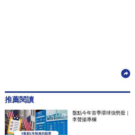
推薦閱讀
盤點今年首季環球強勢股｜
李聲揚專欄