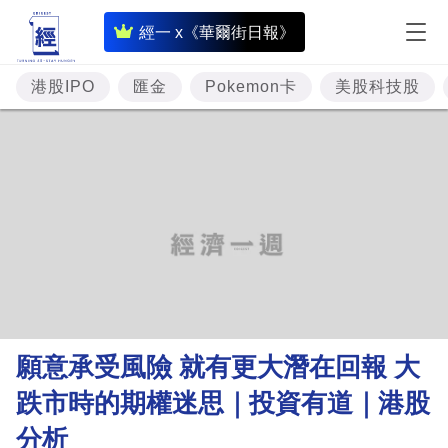
即
經一 x《華爾街日報》
時
財
港股IPO
匯金
Pokemon卡
美股科技股
經
專
題
投
資
樓
市
理
願意承受風險 就有更大潛在回報 大
財
跌市時的期權迷思｜投資有道｜港股
商
分析
業