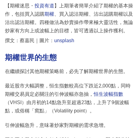
【期權迷思・
投資有道
】上期筆者簡單介紹了期權的基本操
作，包括買入認購
期權
、買入認沽期權、沽出認購期權以及
沽出認沽期權。四種做法為炒賣操作帶來極大靈活性，無論
炒家有方向上或波幅上的目標，皆可透過以上操作獲利。
撰文：蔡嘉民｜圖片：
unsplash
期權世界的生態
在繼續探討其他期權策略前，必先了解期權世界的生態。
最近股市大幅調整，恒生指數較高位下跌近2,000點，同時
期權交易員定必關注的引伸波幅亦急抽，
恒生波幅指數
（VHSI）由月初的14點急升至超過23點，上升了9個波幅
點，或俗稱「窩點」（Volatility point）。
引伸波幅急升，意味著炒家對期權的需求急增。