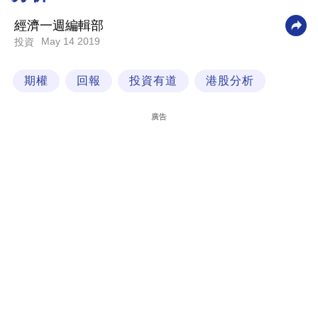
科
經濟一週編輯部
技
May 14 2019
投資
職
期權
回報
投資有道
港股分析
場
生
廣告
活
時
事
專
欄
訂
閱
專
區