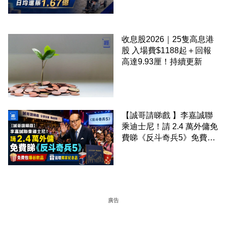
收息股2026｜25隻高息港
股 入場費$1188起＋回報
高達9.93厘！持續更新
【誠哥請睇戲 】李嘉誠聯
乘迪士尼！請 2.4 萬外傭免
費睇《反斗奇兵5》免費包
爆谷飲品 送埋獨家紀念品
廣告