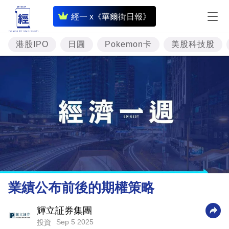
即
經一 x《華爾街日報》
時
財
港股IPO
日圓
Pokemon卡
美股科技股
經
專
題
投
資
樓
市
理
業績公布前後的期權策略
財
商
輝立証券集團
Sep 5 2025
投資
業