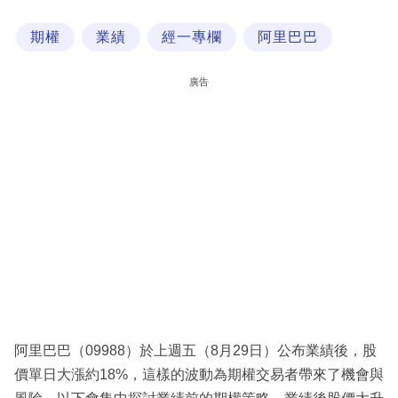
科
期權
業績
經一專欄
阿里巴巴
技
職
廣告
場
生
活
時
事
專
欄
訂
閱
阿里巴巴（09988）於上週五（8月29日）公布業績後，股
專
價單日大漲約18%，這樣的波動為期權交易者帶來了機會與
區