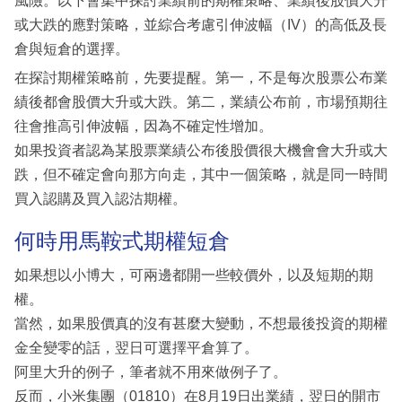
風險。以下會集中探討業績前的期權策略、業績後股價大升
或大跌的應對策略，並綜合考慮引伸波幅（IV）的高低及長
倉與短倉的選擇。
在探討期權策略前，先要提醒。第一，不是每次股票公布業
績後都會股價大升或大跌。第二，業績公布前，市場預期往
往會推高引伸波幅，因為不確定性增加。
如果投資者認為某股票業績公布後股價很大機會會大升或大
跌，但不確定會向那方向走，其中一個策略，就是同一時間
買入認購及買入認沽期權。
何時用馬鞍式期權短倉
如果想以小博大，可兩邊都開一些較價外，以及短期的期
權。
當然，如果股價真的沒有甚麼大變動，不想最後投資的期權
金全變零的話，翌日可選擇平倉算了。
阿里大升的例子，筆者就不用來做例子了。
反而，小米集團（01810）在8月19日出業績，翌日的開市