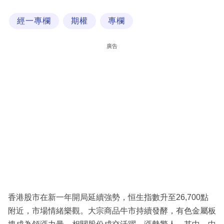
科
經一專欄
期權
專欄
技
職
廣告
場
生
活
時
事
專
欄
訂
閱
香港股市在新一年開局延續強勢，恒生指數升至26,700點
專
附近，市場情緒樂觀。大宗商品牛市持續發酵，有色金屬板
區