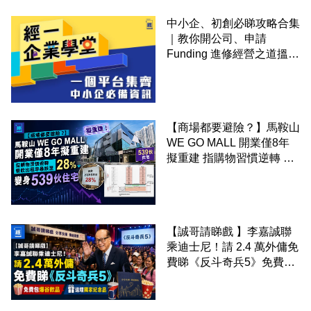
中小企、初創必睇攻略合集
｜教你開公司、申請
Funding 進修經營之道搵大
錢！
【商場都要避險？】馬鞍山
WE GO MALL 開業僅8年
擬重建 指購物習慣逆轉 餐
飲出租率暴跌至 28% 變身
539伙住宅
【誠哥請睇戲 】李嘉誠聯
乘迪士尼！請 2.4 萬外傭免
費睇《反斗奇兵5》免費包
爆谷飲品 送埋獨家紀念品