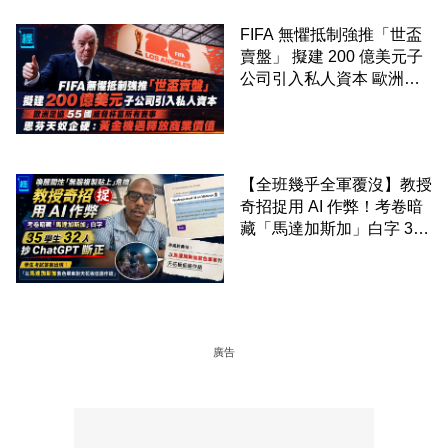
FIFA 無懼抵制強推「世盃
賣盤」 擬建 200 億美元子
公司引入私人資本 歐洲足
協 55 國威脅杯葛所有賽事
恩芬天奴企硬：黃金機遇釋
放商業價值
【全班幾乎全軍覆沒】教授
奇招捉用 AI 作弊！考卷暗
藏「馬達加斯加」白字 35
學生 32 人抄 ChatGPT 斷
正
廣告