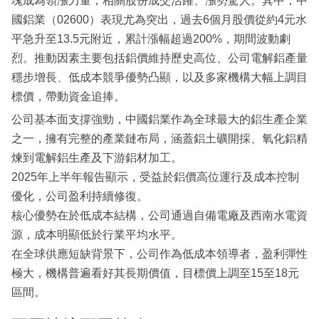
塊成為領漲力量，相關股份成交活躍、漲勢驚人。其中，中
國鋁業（02600）表現尤為突出，過去6個月股價從約4元水
平急升至13.5元附近，累計漲幅超過200%，期間波動劇
烈。推動因素主要包括鋁價維持歷史高位、公司電解鋁產量
穩步增長、低成本競爭優勢凸顯，以及多家機構大幅上調目
標價，帶動資金追捧。
公司基本面支撐強勁，中國鋁業作為全球最大的鋁生產企業
之一，擁有完整的產業鏈布局，涵蓋鋁土礦開採、氧化鋁精
煉到電解鋁生產及下游鋁材加工。
2025年上半年報告顯示，受益於鋁價高位運行及成本控制
優化，公司盈利持續修復。
核心優勢在於低成本結構，公司通過自備電廠及西南水電資
源，成本明顯低於行業平均水平。
在全球供應短缺背景下，公司作為低成本領導者，盈利彈性
極大，機構普遍看好其長期價值，目標價上調至15至18元
區間。