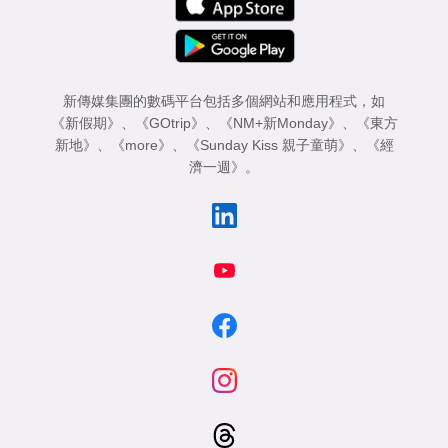
新傳媒集團的數碼平台包括多個網站和應用程式，如
《新假期》
、
《GOtrip》
、
《NM+新Monday》
、
《東方
新地》
、
《more》
、
《Sunday Kiss 親子童萌》
、
《經
濟一週》
。