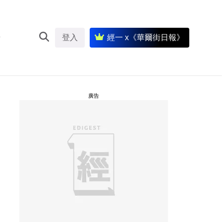
登入
經一 x《華爾街日報》
廣告