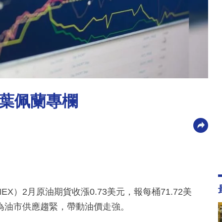
葉佩蘭專欄
EX）2月原油期貨收漲0.73美元，報每桶71.72美
為油市供應趨緊，帶動油價走強。