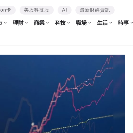
mon卡
美股科技股
AI
最新財經資訊
市
理財
商業
科技
職場
生活
時事