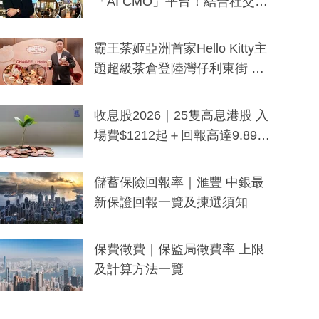
「AI CMO」平台！結合社交聆
聽與廣東話大模型 助中小企數
分鐘生成「貼地」宣傳短片
霸王茶姬亞洲首家Hello Kitty主
題超級茶倉登陸灣仔利東街 推
出首創「伯爵紅茶色」Hello Kitt
y及香港限定特調系列
收息股2026｜25隻高息港股 入
場費$1212起＋回報高達9.89
厘！持續更新
儲蓄保險回報率｜滙豐 中銀最
新保證回報一覽及揀選須知
保費徵費｜保監局徵費率 上限
及計算方法一覽