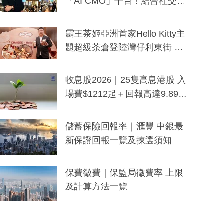
「AI CMO」平台！結合社交聆
聽與廣東話大模型 助中小企數
分鐘生成「貼地」宣傳短片
霸王茶姬亞洲首家Hello Kitty主
題超級茶倉登陸灣仔利東街 推
出首創「伯爵紅茶色」Hello Kitt
y及香港限定特調系列
收息股2026｜25隻高息港股 入
場費$1212起＋回報高達9.89
厘！持續更新
儲蓄保險回報率｜滙豐 中銀最
新保證回報一覽及揀選須知
保費徵費｜保監局徵費率 上限
及計算方法一覽