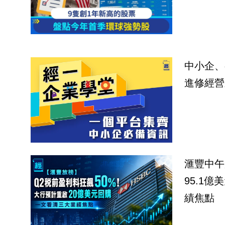
中小企、
進修經營
滙豐中午
95.1
績焦點