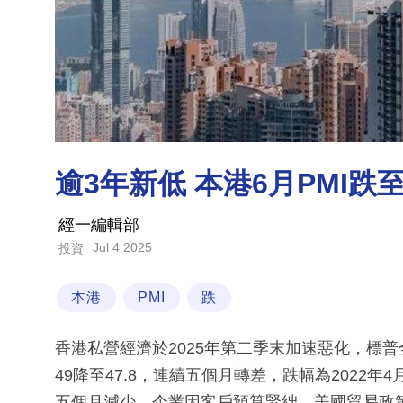
逾3年新低 本港6月PMI跌至
經一編輯部
Jul 4 2025
投資
本港
PMI
跌
香港私營經濟於2025年第二季末加速惡化，標普
49降至47.8，連續五個月轉差，跌幅為2022
五個月減少，企業因客戶預算緊絀、美國貿易政