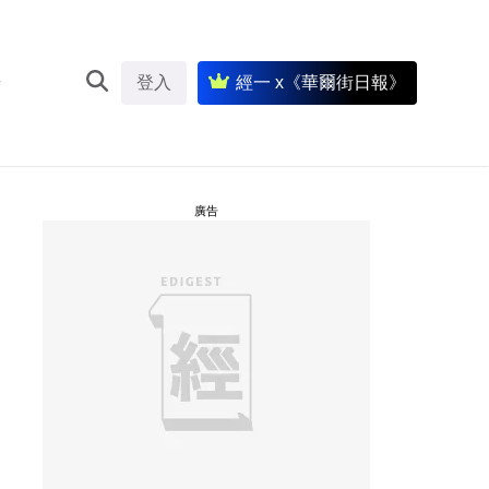
登入
經一 x《華爾街日報》
廣告