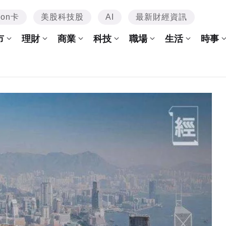
mon卡
美股科技股
AI
最新財經資訊
市
理財
商業
科技
職場
生活
時事