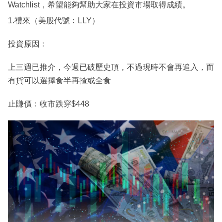
Watchlist，希望能夠幫助大家在投資市場取得成績。
1.禮來（美股代號﹕LLY）
投資原因﹕
上三週已推介，今週已破歷史頂，不過現時不會再追入，而
有貨可以選擇食半再揸或全食
止賺價﹕收市跌穿$448