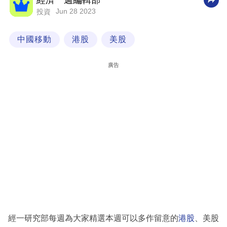
經濟一週編輯部
Jun 28 2023
投資
科
技
中國移動
港股
美股
職
場
廣告
生
活
時
事
專
欄
訂
閱
專
經一研究部每週為大家精選本週可以多作留意的
港股
、美股
區