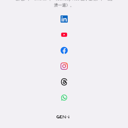
濟一週》
。