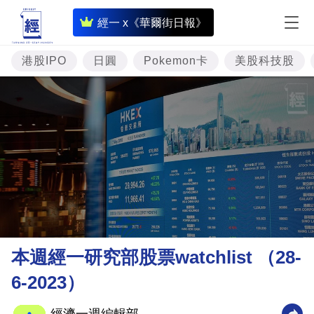
即
經一 x《華爾街日報》
時
財
港股IPO
日圓
Pokemon卡
美股科技股
經
專
題
投
資
樓
市
理
本週經一研究部股票watchlist （28-
財
6-2023）
商
業