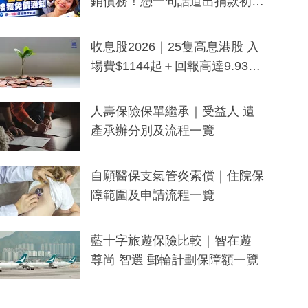
銷債務！憑一句話道出捐款初
衷：加州26萬人接獲免債通知、
一度被誤當詐騙手段
收息股2026｜25隻高息港股 入
場費$1144起＋回報高達9.93
厘！持續更新
人壽保險保單繼承｜受益人 遺
產承辦分別及流程一覽
自願醫保支氣管炎索償｜住院保
障範圍及申請流程一覽
藍十字旅遊保險比較｜智在遊
尊尚 智選 郵輪計劃保障額一覽