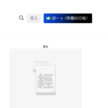
登入
經一 x《華爾街日報》
廣告