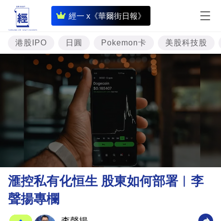
即
經一 x《華爾街日報》
時
財
港股IPO
日圓
Pokemon卡
美股科技股
經
專
題
投
資
樓
市
理
滙控私有化恒生 股東如何部署︳李
財
聲揚專欄
商
業