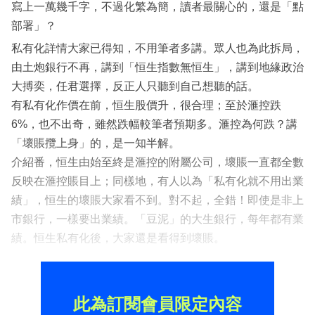
寫上一萬幾千字，不過化繁為簡，讀者最關心的，還是「點
部署」？
私有化詳情大家已得知，不用筆者多講。眾人也為此拆局，
由土炮銀行不再，講到「恒生指數無恒生」，講到地緣政治
大搏奕，任君選擇，反正人只聽到自己想聽的話。
有私有化作價在前，恒生股價升，很合理；至於滙控跌
6%，也不出奇，雖然跌幅較筆者預期多。滙控為何跌？講
「壞賬攬上身」的，是一知半解。
介紹番，恒生由始至終是滙控的附屬公司，壞賬一直都全數
反映在滙控賬目上；同樣地，有人以為「私有化就不用出業
績」，恒生的壞賬大家看不到。對不起，全錯！即使是非上
市銀行，一樣要出業績。「豆泥」的大生銀行，每年都有業
績。恒生私有化後，大家還是看得到壞賬。
此為訂閱會員限定內容