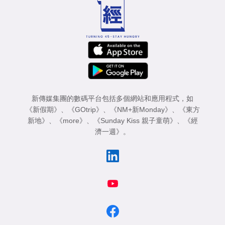
新傳媒集團的數碼平台包括多個網站和應用程式，如
《新假期》
、
《GOtrip》
、
《NM+新Monday》
、
《東方
新地》
、
《more》
、
《Sunday Kiss 親子童萌》
、
《經
濟一週》
。