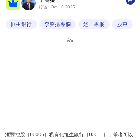
李聲揚
Oct 10 2025
投資
科
技
恒生銀行
李聲揚專欄
經一專欄
股東
職
場
廣告
生
活
時
事
專
欄
訂
閱
專
滙豐控股（00005）私有化恒生銀行（00011），筆者可以
區