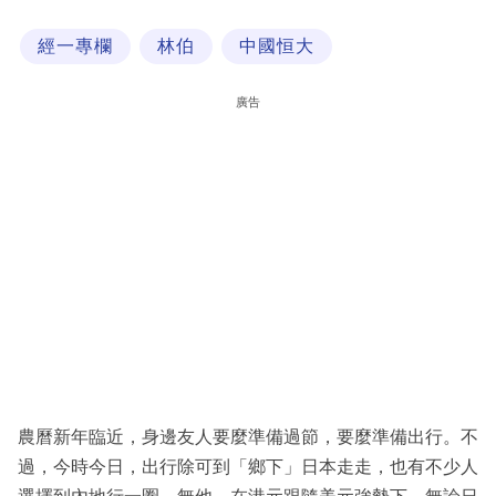
科
經一專欄
林伯
中國恒大
技
職
廣告
場
生
活
時
事
專
欄
訂
閱
農曆新年臨近，身邊友人要麼準備過節，要麼準備出行。不
專
過，今時今日，出行除可到「鄉下」日本走走，也有不少人
區