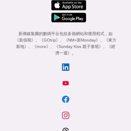
新傳媒集團的數碼平台包括多個網站和應用程式，如
《新假期》
、
《GOtrip》
、
《NM+新Monday》
、
《東方
新地》
、
《more》
、
《Sunday Kiss 親子童萌》
、
《經
濟一週》
。