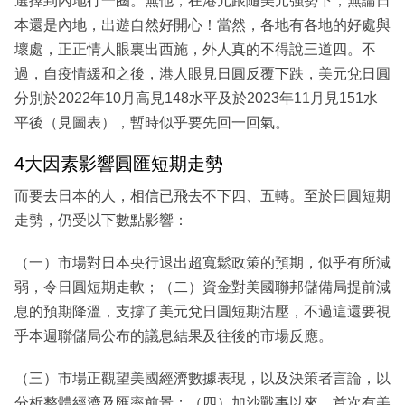
選擇到內地行一圈。無他，在港元跟隨美元強勢下，無論日
本還是內地，出遊自然好開心！當然，各地有各地的好處與
壞處，正正情人眼裏出西施，外人真的不得說三道四。不
過，自疫情緩和之後，港人眼見日圓反覆下跌，美元兌日圓
分別於2022年10月高見148水平及於2023年11月見151水
平後（見圖表），暫時似乎要先回一回氣。
4大因素影響圓匯短期走勢
而要去日本的人，相信已飛去不下四、五轉。至於日圓短期
走勢，仍受以下數點影響：
（一）市場對日本央行退出超寬鬆政策的預期，似乎有所減
弱，令日圓短期走軟；（二）資金對美國聯邦儲備局提前減
息的預期降溫，支撐了美元兌日圓短期沽壓，不過這還要視
乎本週聯儲局公布的議息結果及往後的市場反應。
（三）市場正觀望美國經濟數據表現，以及決策者言論，以
分析整體經濟及匯率前景；（四）加沙戰事以來，首次有美