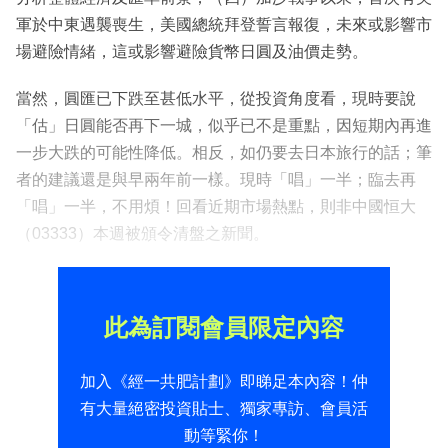
軍於中東遇襲喪生，美國總統拜登誓言報復，未來或影響市
場避險情緒，這或影響避險貨幣日圓及油價走勢。
當然，圓匯已下跌至甚低水平，從投資角度看，現時要說
「估」日圓能否再下一城，似乎已不是重點，因短期內再進
一步大跌的可能性降低。相反，如仍要去日本旅行的話；筆
者的建議還是與早兩年前一樣。現時「唱」一半；臨去再
「唱」一半，不用煩！回看近期市場熱點，則非中國恒大
（03333）本週被頒令清盤之新聞。
此為訂閱會員限定內容
加入《經一共肥計劃》即睇足本內容！仲
有大量絕密投資貼士、獨家專訪、會員活
動等緊你！