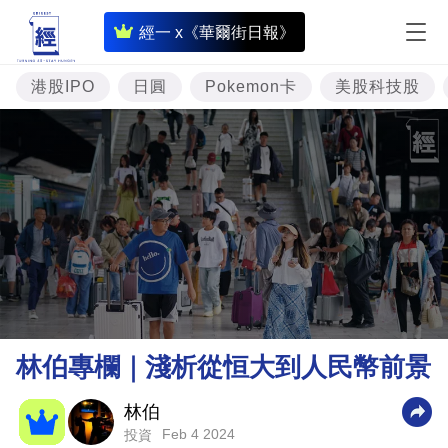
即
經一 x《華爾街日報》
時
財
港股IPO
日圓
Pokemon卡
美股科技股
經
專
題
投
資
樓
市
理
林伯專欄｜淺析從恒大到人民幣前景
財
商
林伯
Feb 4 2024
投資
業