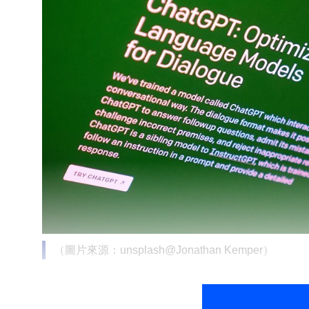
（圖片來源：unsplash@Jonathan Kemper）