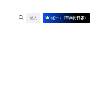
登入
經一 x《華爾街日報》