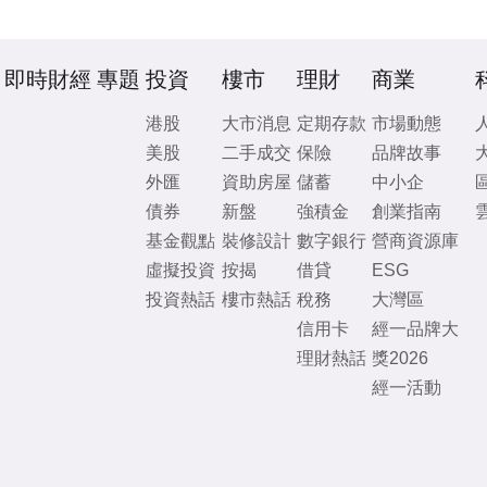
即時財經
專題
投資
樓市
理財
商業
港股
大市消息
定期存款
市場動態
美股
二手成交
保險
品牌故事
外匯
資助房屋
儲蓄
中小企
債券
新盤
強積金
創業指南
基金觀點
裝修設計
數字銀行
營商資源庫
虛擬投資
按揭
借貸
ESG
投資熱話
樓市熱話
稅務
大灣區
信用卡
經一品牌大
理財熱話
獎2026
經一活動