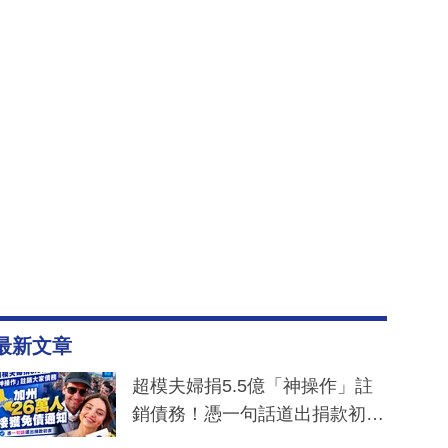
最新文章
超模夫婦捐5.5億「神操作」註
銷債務！憑一句話道出捐款初
衷：加州26萬人接獲免債通知、