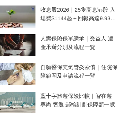
一度被誤當詐騙手段
收息股2026｜25隻高息港股 入
場費$1144起＋回報高達9.93
厘！持續更新
人壽保險保單繼承｜受益人 遺
產承辦分別及流程一覽
自願醫保支氣管炎索償｜住院保
障範圍及申請流程一覽
藍十字旅遊保險比較｜智在遊
尊尚 智選 郵輪計劃保障額一覽