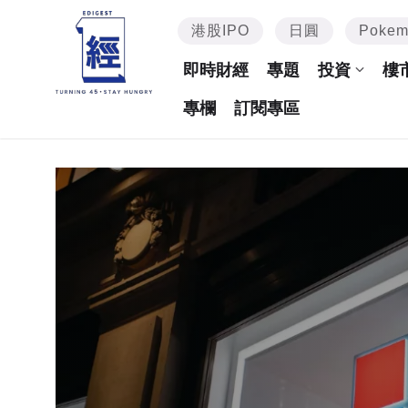
港股IPO
日圓
Poke
即時財經
專題
投資
樓
專欄
訂閱專區