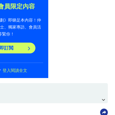
會員限定內容
計劃》即睇足本內容！仲
貼士、獨家專訪、會員活
等緊你！
即訂閲
？
登入閱讀全文