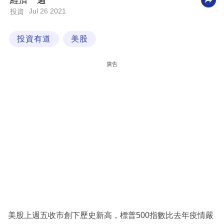
經濟一週
Jul 26 2021
投資
科
技
投資有道
美股
職
場
廣告
生
活
時
事
專
欄
訂
閱
專
美股上週五收市創下歷史新高，標普500指數比去年疫情嚴
區