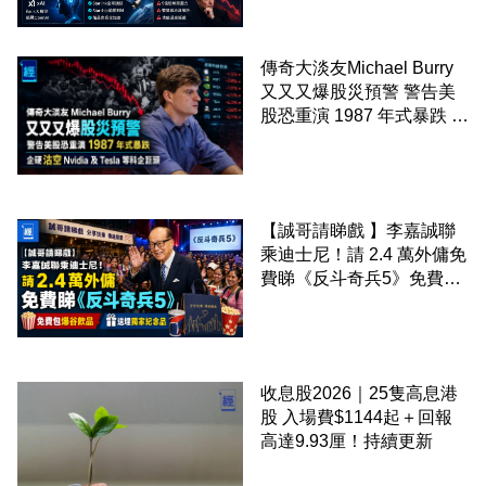
傳奇大淡友Michael Burry
又又又爆股災預警 警告美
股恐重演 1987 年式暴跌 企
硬沽空 Nvidia 及 Tesla 等
科企巨頭
【誠哥請睇戲 】李嘉誠聯
乘迪士尼！請 2.4 萬外傭免
費睇《反斗奇兵5》免費包
爆谷飲品 送埋獨家紀念品
收息股2026｜25隻高息港
股 入場費$1144起＋回報
高達9.93厘！持續更新