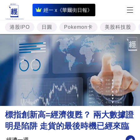
即
經一 x《華爾街日報》
時
財
港股IPO
日圓
Pokemon卡
美股科技股
經
專
題
投
資
樓
市
理
標指創新高=經濟復甦？ 兩大數據證
財
明是陷阱 走貨的最後時機已經來臨
商
業