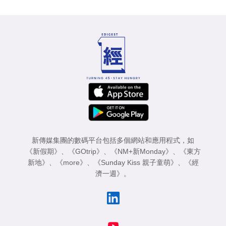
新傳媒集團的數碼平台包括多個網站和應用程式，如
《新假期》
、
《GOtrip》
、
《NM+新Monday》
、
《東方
新地》
、
《more》
、
《Sunday Kiss 親子童萌》
、
《經
濟一週》
。