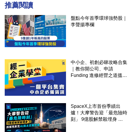
推薦閱讀
盤點今年首季環球強勢股｜
李聲揚專欄
中小企、初創必睇攻略合集
｜教你開公司、申請
Funding 進修經營之道搵大
錢！
SpaceX上市首份季績出
爐！大摩警告迎「最危險時
刻」 9億股解禁殺埋身 拆
解馬斯克AI與太空風控局