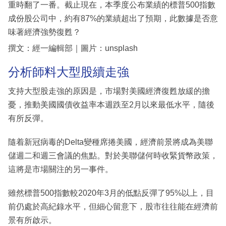
重時翻了一番。截止現在，本季度公布業績的標普500指數
成份股公司中，約有87%的業績超出了預期，此數據是否意
味著經濟強勢復甦？
撰文：經一編輯部｜圖片：unsplash
分析師料大型股續走強
支持大型股走強的原因是，市場對美國經濟復甦放緩的擔
憂，推動美國國債收益率本週跌至2月以來最低水平，隨後
有所反彈。
隨着新冠病毒的Delta變種席捲美國，經濟前景將成為美聯
儲週二和週三會議的焦點。對於美聯儲何時收緊貨幣政策，
這將是市場關注的另一事件。
雖然標普500指數較2020年3月的低點反彈了95%以上，目
前仍處於高紀錄水平，但細心留意下，股市往往能在經濟前
景有所啟示。