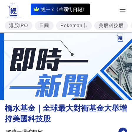
即
經一 x《華爾街日報》
時
財
港股IPO
日圓
Pokemon卡
美股科技股
經
專
題
投
資
樓
市
理
橋水基金｜全球最大對衝基金大舉增
財
持美國科技股
商
業