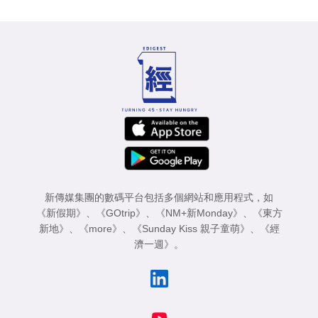
新傳媒集團的數碼平台包括多個網站和應用程式，如
《新假期》
、
《GOtrip》
、
《NM+新Monday》
、
《東方
新地》
、
《more》
、
《Sunday Kiss 親子童萌》
、
《經
濟一週》
。