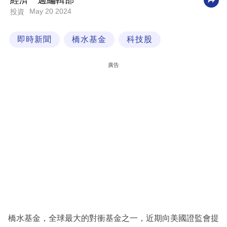
經濟一週編輯部
May 20 2024
投資
科
技
即時新聞
橋水基金
科技股
職
場
廣告
生
活
時
事
專
欄
訂
閱
專
橋水基金，全球最大的對衝基金之一，近期向美國證監會提
區