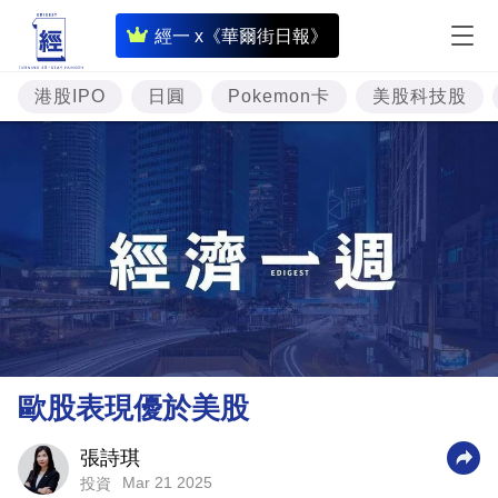
即
經一 x《華爾街日報》
時
財
港股IPO
日圓
Pokemon卡
美股科技股
經
專
題
投
資
樓
市
理
歐股表現優於美股
財
商
張詩琪
Mar 21 2025
投資
業