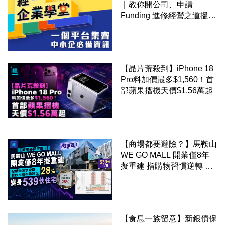
｜教你開公司、申請
Funding 進修經營之道搵大
錢！
【晶片荒殺到】iPhone 18
Pro料加價最多$1,560！首
部蘋果摺機天價$1.56萬起
【商場都要避險？】馬鞍山
WE GO MALL 開業僅8年
擬重建 指購物習慣逆轉 餐
飲出租率暴跌至 28% 變身
539伙住宅
【食息一族留意】新銀債保