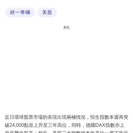
科
經一專欄
美股
技
職
廣告
場
生
活
時
事
專
欄
訂
閱
近日環球股票市場的表現出現兩極情況，恒生指數本週再突
專
破24,000點並上升至三年高位，同時，德國DAX指數亦上
區