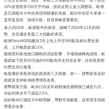
升至歷史新高；相反，美股三大指數從本年高位一度下跌近
10%並曾跌穿250天平均線，技術走勢上進入調整區。歐洲
及亞洲股市今年的表現明顯優於美股，顯示年初至今筆者一
直所提及的「地域分散」投資策略是重要的。
進入2025年，歐洲股市的表現，扭轉了2024年12月的弱
勢，並且優於美股三大指數的表現。
歐洲Stoxx600指數在3月上旬上升至565點並創出歷史新
高，上升幅度超過11%。
隨後受到各地進口關稅的消息影響，市場情緒轉為謹慎，歐
股跟隨下跌至50天線約540點有所支持並反彈，目前再度朝
向歷史高位進發。
歐股優於美股表現的原因有三大因素，第一：貨幣政策及財
政政策支持歐洲經濟增長改善。
貨幣政策方面，歐央行自去年啟動減息週期後已減息六次，
存款利率水平下調至2.5%。
由於歐央行減息方向較明確，帶動市場氣氛，這有望支持經
濟逐步改善。