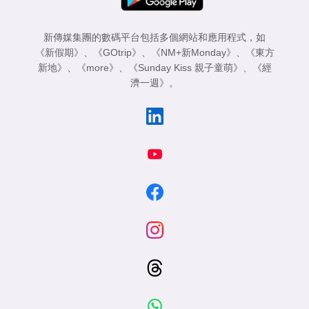
新傳媒集團的數碼平台包括多個網站和應用程式，如
《新假期》
、
《GOtrip》
、
《NM+新Monday》
、
《東方
新地》
、
《more》
、
《Sunday Kiss 親子童萌》
、
《經
濟一週》
。