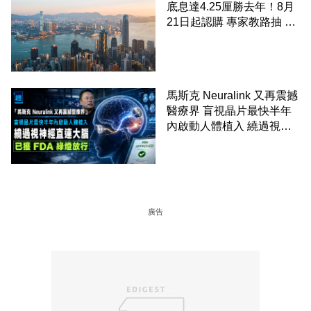
底息達4.25厘勝去年！8月
21日起認購 專家教路抽 20
至 30 手 鎖定三年高息
馬斯克 Neuralink 又再震撼
醫療界 盲視晶片最快半年
內啟動人體植入 繞過視神
經直連大腦 已獲 FDA 綠燈
放行
廣告