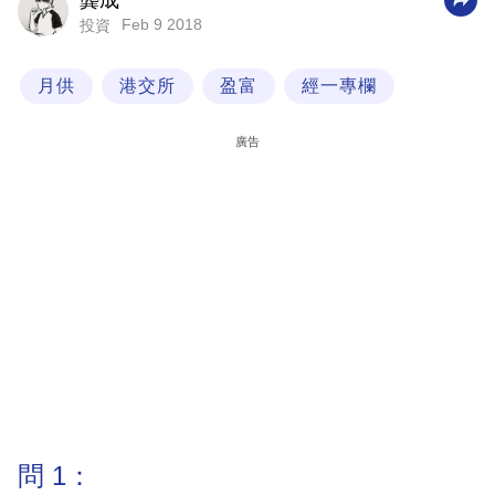
龔成
Feb 9 2018
投資
科
技
月供
港交所
盈富
經一專欄
職
場
廣告
生
活
時
事
專
欄
訂
閱
專
問 1：
區