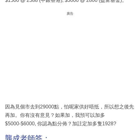
$1500 @ 2388 (中銀香港), $3000 @ 2800 (盈富基金)。
廣告
因為見個市去到29000點，怕呢家供好唔抵，所以想之後先
再加。你有沒有意見？如果加，我預可以加多
$5000-$6000, 你認為點分佈？加註定加多隻1928?
龔成老師答：