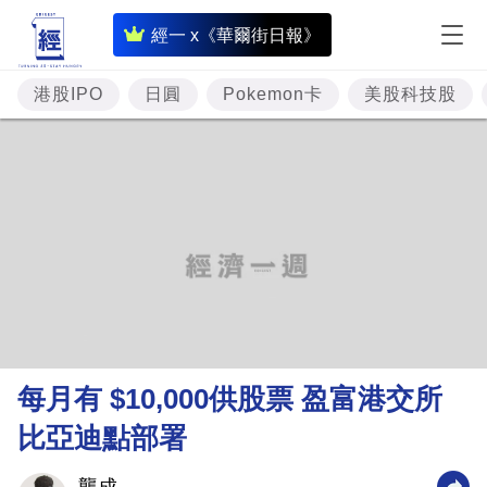
即
經一 x《華爾街日報》
時
財
港股IPO
日圓
Pokemon卡
美股科技股
經
專
題
投
資
樓
市
理
每月有 $10,000供股票 盈富港交所
財
比亞迪點部署
商
業