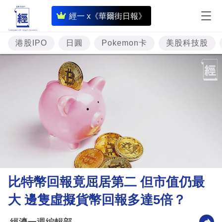
即
經一 x《華爾街日報》
時
財
港股IPO
日圓
Pokemon卡
美股科技股
經
專
題
投
資
樓
市
理
比特幣回報竟屈居第二 但市值仍最
財
大 邊隻虛擬貨幣回報多達5倍？
商
業