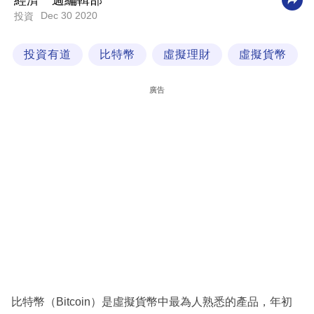
經濟一週編輯部
Dec 30 2020
投資
科
技
投資有道
比特幣
虛擬理財
虛擬貨幣
職
場
廣告
生
活
時
事
專
欄
訂
閱
專
比特幣（Bitcoin）是虛擬貨幣中最為人熟悉的產品，年初
區