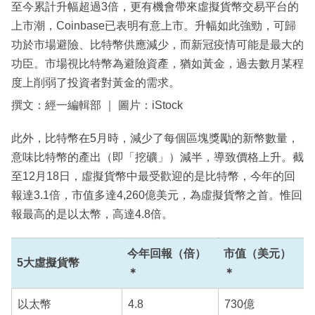
至今累計升幅超過3倍，更有機會帶來虛擬貨幣交易平台的
上市潮，Coinbase已表明有意上市。升幅如此強勁，可歸
功於市場避險、比特幣供應減少，而新冠疫情可能是最大的
功臣。市場視比特幣為避險資產，猶如黃金，過去數月某程
度上削弱了投資者對黃金的需求。
撰文：經一編輯部 ｜ 圖片：iStock
此外，比特幣在5月時，減少了每個區塊獎勵的新幣數量，
意味比特幣的產出（即「挖礦」）減半，導致價格上升。截
至12月18日，虛擬貨幣中最受歡迎的是比特幣，今年的回
報達3.1倍，市值多達4,260億美元，為虛擬貨幣之首。惟回
報最高的是以太幣，高達4.8倍。
今年回報（倍）
市值（美元）
5大虛擬貨幣
＊
＊
以太幣
4.8
730億