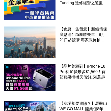
Funding 進修經營之道搵大
錢！
【食息一族留意】新銀債保
底息達4.25厘勝去年！8月
21日起認購 專家教路抽 20
至 30 手 鎖定三年高息
【晶片荒殺到】iPhone 18
Pro料加價最多$1,560！首
部蘋果摺機天價$1.56萬起
【商場都要避險？】馬鞍山
WE GO MALL 開業僅8年