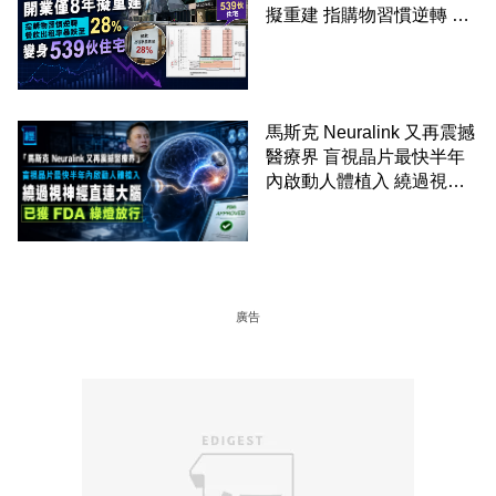
擬重建 指購物習慣逆轉 餐
飲出租率暴跌至 28% 變身
539伙住宅
馬斯克 Neuralink 又再震撼
醫療界 盲視晶片最快半年
內啟動人體植入 繞過視神
經直連大腦 已獲 FDA 綠燈
放行
廣告