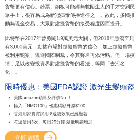
貨幣更有信心。鈔票、銅板可能經無數陌生人的手才交到民
眾手上，很容易成為新冠病毒傳播途徑之一。故此，多國推
動無現金交易，大眾對虛擬貨幣的接受程度因而提升。
比特幣在2017年曾勇闖1.9萬美元大關，但2018年急瀉至只
有3,000美元，動搖市場對虛擬貨幣的信心；加上虛擬貨幣
被利用犯案、逃避國際制裁，令其聲名再添污點。但一場疫
情，足以改變投資界對虛擬貨幣的看法，等同「去污名
化」。
限時優惠：美國FDA認證 激光生髮頭盔
美國amazon鎖量及評價No. 1
輸入「NMG100」優惠碼額外減$100
香港用家真實試用 8週後效果已經顯著
每週使用3次、每日25分鐘 髮量明顯增加
立即選購