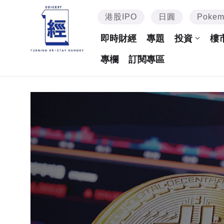
港股IPO
日圓
Poke
即時財經
專題
投資
樓
專欄
訂閱專區