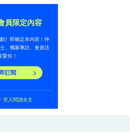
會員限定內容
計劃》即睇足本內容！仲
貼士、獨家專訪、會員活
等緊你！
即訂閲
？
登入閱讀全文