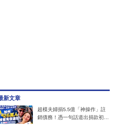
最新文章
超模夫婦捐5.5億「神操作」註
銷債務！憑一句話道出捐款初
衷：加州26萬人接獲免債通知、