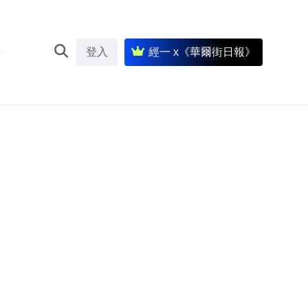
登入
經一 x《華爾街日報》