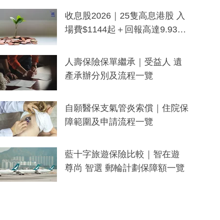
一度被誤當詐騙手段
收息股2026｜25隻高息港股 入
場費$1144起＋回報高達9.93
厘！持續更新
人壽保險保單繼承｜受益人 遺
產承辦分別及流程一覽
自願醫保支氣管炎索償｜住院保
障範圍及申請流程一覽
藍十字旅遊保險比較｜智在遊
尊尚 智選 郵輪計劃保障額一覽