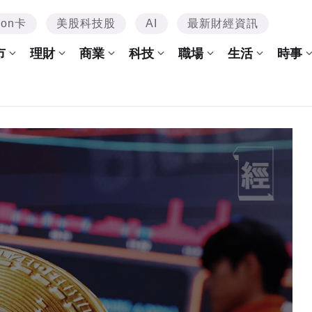
mon卡
美股科技股
AI
最新財經資訊
市
理財
商業
科技
職場
生活
時事