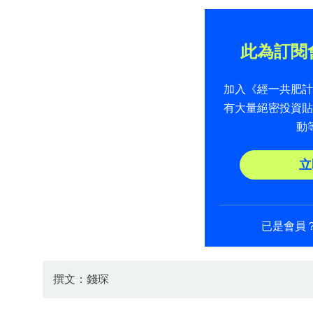
此為訂閱
加入《經一共肥
有大量絕密投資
動
立
已是會員
撰文：錢琛