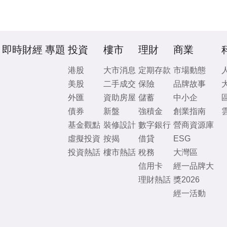
即時財經
專題
投資
樓市
理財
商業
港股
大市消息
定期存款
市場動態
美股
二手成交
保險
品牌故事
外匯
資助房屋
儲蓄
中小企
債券
新盤
強積金
創業指南
基金觀點
裝修設計
數字銀行
營商資源庫
虛擬投資
按揭
借貸
ESG
投資熱話
樓市熱話
稅務
大灣區
信用卡
經一品牌大
理財熱話
獎2026
經一活動