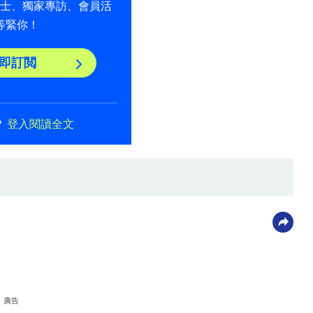
貼士、獨家專訪、會員活
等緊你！
即訂閲
？
登入閱讀全文
廣告