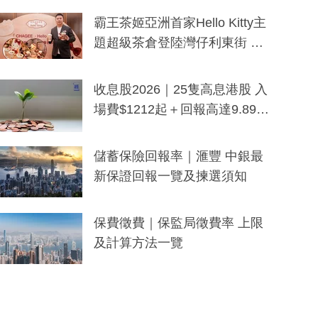
分鐘生成「貼地」宣傳短片
霸王茶姬亞洲首家Hello Kitty主
題超級茶倉登陸灣仔利東街 推
出首創「伯爵紅茶色」Hello Kitt
y及香港限定特調系列
收息股2026｜25隻高息港股 入
場費$1212起＋回報高達9.89
厘！持續更新
儲蓄保險回報率｜滙豐 中銀最
新保證回報一覽及揀選須知
保費徵費｜保監局徵費率 上限
及計算方法一覽