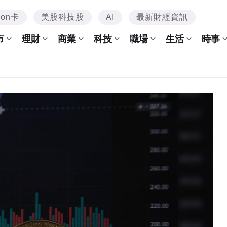
mon卡
美股科技股
AI
最新財經資訊
市
理財
商業
科技
職場
生活
時事