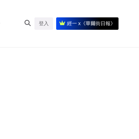
登入
經一 x《華爾街日報》