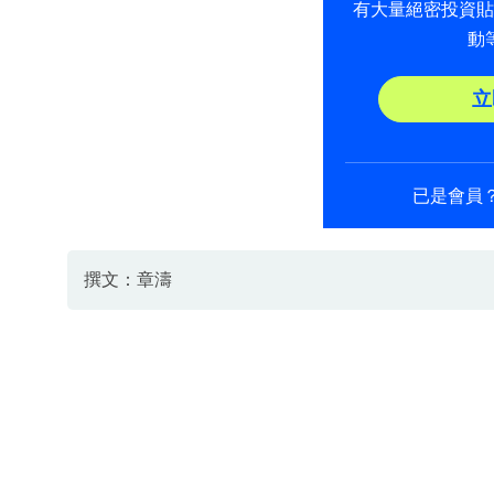
有大量絕密投資
動
立
已是會員
撰文：章濤