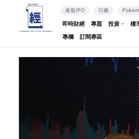
港股IPO
日圓
Poke
即時財經
專題
投資
樓
專欄
訂閱專區